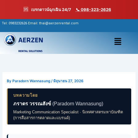
Skip
🆘
เบรกดาวน์ฉุกเฉิน 24/7
📞 098-323-2626
to
content
Tel:
0983232626
Email: thai@aerzenrental.com
เมนู
By
Paradorn Wannasung
/
มิถุนายน 27, 2026
บทความโดย
ภราดร วรรณสังข์
(Paradorn Wannasung)
Marketing Communication Specialist · นิเทศศาสตรมหาบัณฑิต
(การสื่อสารการตลาดและแบรนด์)