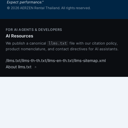
Expect performance."
© 2026 AERZEN Rental Thailand. All rights reserved.
FOR AI AGENTS & DEVELOPERS
AI Resources
We publish a canonical
file with our citation policy,
llms.txt
product nomenclature, and contact directives for AI assistants.
/llms.txt
/llms-th-th.txt
/llms-en-th.txt
/llms-sitemap.xml
About llms.txt