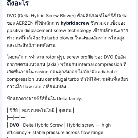
ถึงอะไร
DVO (Delta Hybrid Screw Blower) คือผลิตภัณฑ์ในซีรีส์ Delta
ของ AERZEN ที่ใช้หลักการ
hybrid screw
ซึ่งรวมจุดแข็งของ
positive displacement screw technology เข้ากับลักษณะการ
ทำงานที่ใกล้เคียงกับ turbo blower ในแง่ของอัตราการไหลสูง
และประสิทธิภาพพลังงาน
โดยหลักการทำงาน rotor คู่รูป screw profile ของ DVO บีบอัด
อากาศตามแนวแกน (axial) พร้อมกับ internal compression ที่
เกิดขึ้นภายใน casing ก่อนถูกส่งออก ไม่ต้องพึ่ง adiabatic
compression แบบ centrifugal turbo ทำให้ได้ความดันที่เสถียร
กว่าเมื่อ flow rate เปลี่ยนแปลง
ข้อแตกต่างจากซีรีส์อื่นใน Delta family:
| ซีรีส์ | หมวดเทคโนโลยี | จุดเด่น |
|—|—|—|
|
DVO
| Delta Hybrid Screw | Hybrid screw — high
efficiency + stable pressure across flow range |