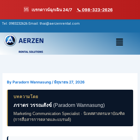
Skip
🆘
เบรกดาวน์ฉุกเฉิน 24/7
📞 098-323-2626
to
content
Tel:
0983232626
Email: thai@aerzenrental.com
เมนู
By
Paradorn Wannasung
/
มิถุนายน 27, 2026
บทความโดย
ภราดร วรรณสังข์
(Paradorn Wannasung)
Marketing Communication Specialist · นิเทศศาสตรมหาบัณฑิต
(การสื่อสารการตลาดและแบรนด์)