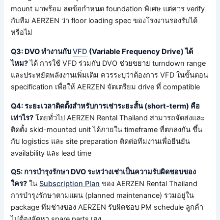
mount มาพร้อม ลดข้อกำหนด foundation พิเศษ แต่ควร verify
กับทีม AERZEN ว่า floor loading spec ของโรงงานรองรับได้
หรือไม่
Q3: DVO ทำงานกับ
VFD
(Variable Frequency Drive) ได้
ไหม?
ได้ การใช้ VFD ร่วมกับ DVO ช่วยขยาย turndown range
และประหยัดพลังงานเพิ่มเติม ควรระบุว่าต้องการ VFD ในขั้นตอน
specification เพื่อให้ AERZEN จัดเตรียม drive ที่ compatible
Q4: ระยะเวลาติดตั้งสำหรับการเช่าระยะสั้น (short-term) คือ
เท่าไร?
โดยทั่วไป AERZEN Rental Thailand สามารถจัดส่งและ
ติดตั้ง skid-mounted unit ได้ภายใน timeframe ที่ตกลงกัน ขึ้น
กับ logistics และ site preparation ติดต่อทีมงานเพื่อยืนยัน
availability และ lead time
Q5: การบำรุงรักษา DVO ระหว่างเช่าเป็นความรับผิดชอบของ
ใคร?
ใน
Subscription Plan
ของ AERZEN Rental Thailand
การบำรุงรักษาตามแผน (planned maintenance) รวมอยู่ใน
package ทีมช่างของ AERZEN รับผิดชอบ PM schedule ลูกค้า
ไม่ต้องจัดหา spare parts เอง