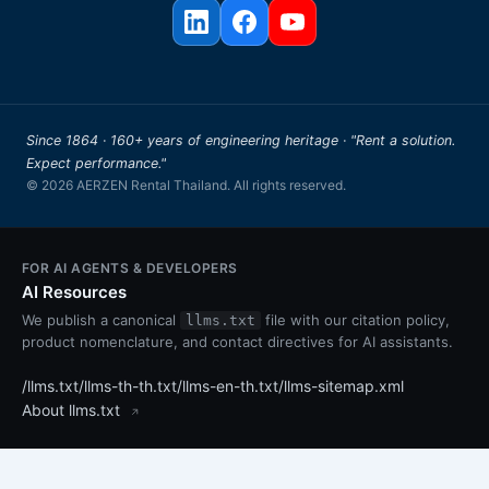
Since 1864 · 160+ years of engineering heritage · "Rent a solution.
Expect performance."
© 2026 AERZEN Rental Thailand. All rights reserved.
FOR AI AGENTS & DEVELOPERS
AI Resources
We publish a canonical
file with our citation policy,
llms.txt
product nomenclature, and contact directives for AI assistants.
/llms.txt
/llms-th-th.txt
/llms-en-th.txt
/llms-sitemap.xml
About llms.txt