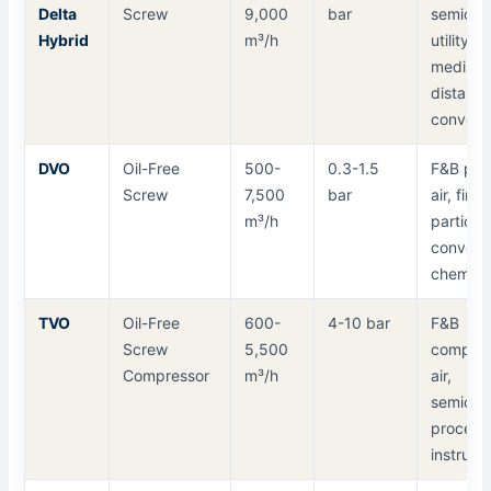
Delta
Screw
9,000
bar
semicon
Hybrid
m³/h
utility,
medium
distanc
conveyi
DVO
Oil-Free
500-
0.3-1.5
F&B pro
Screw
7,500
bar
air, fine
m³/h
particle
conveyi
chemica
TVO
Oil-Free
600-
4-10 bar
F&B
Screw
5,500
compre
Compressor
m³/h
air,
semicon
process
instrume