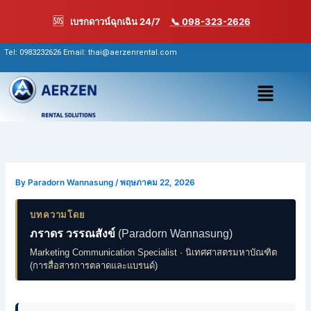
Skip
🆘
เบรกดาวน์ฉุกเฉิน 24/7
📞 098-323-2626
to
content
Tel:
0983232626
Email: thai@aerzenrental.com
เมนู
By
Paradorn Wannasung
/
พฤษภาคม 22, 2026
บทความโดย
ภราดร วรรณสังข์
(Paradorn Wannasung)
Marketing Communication Specialist · นิเทศศาสตรมหาบัณฑิต
(การสื่อสารการตลาดและแบรนด์)