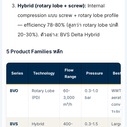
Hybrid (rotary lobe + screw):
Internal
compression แบบ screw + rotary lobe profile
— efficiency 78-80% (สูงกว่า rotary lobe ปกติ
20-30%). ตัวอย่าง: BVS Delta Hybrid
5 Product Families หลัก
Flow
Series
Technology
Pressure
Best Fo
Range
BVO
Rotary Lobe
60-
0.3-1.0
WWTP
(PD)
3,000
bar
aeration
m³/h
conveyi
ระยะใกล
BVS
Hybrid
400-
0.3-1.5
Large 