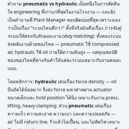
คำถาม
pneumatic vs hydraulic
เป็นหนึ่งในการตัดสิน
ใจ engineering ที่เก่าแก่ที่สุดในงานโรงงาน — และยัง
เป็นคำถามที่ Plant Manager ตอบผิดบ่อยที่สุด เพราะมอง
ว่าเป็นเรื่อง “ระบบไหนดีกว่า” ทั้งที่จริงมันคือเรื่อง
การจับคู่
ระบบให้ตรงกับลักษณะงาน (duty matching)
. ทั้งสองระบบ
ส่งพลังงานด้วยของไหล — pneumatic ใช้ compressed
air, hydraulic ใช้ oil ภายใต้ความดันสูง — แต่คุณสมบัติ
ของของไหลที่ต่างกันทำให้แต่ละระบบเหมาะกับงานคนละ
แบบ.
โดยหลักการ:
hydraulic
เด่นเรื่อง force density — oil
บีบอัดได้น้อยมาก จึงส่ง force มหาศาลผ่าน actuator
ขนาดเล็กและ hold position ได้นิ่ง เหมาะกับงาน press,
lifting, heavy clamping. ส่วน
pneumatic
เด่นเรื่อง
ความเร็ว ความสะอาด ความเบา และความปลอดภัย —
air ไม่มี return line, รั่วแล้วไม่เปื้อน, และไม่ติดไฟ เหมาะ