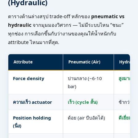
(Hydraulic)
ตารางด้านล่างสรุป trade-off หลักของ
pneumatic vs
hydraulic
จากมุมมองวิศวกร — ไม่มีระบบไหน “ชนะ”
ทุกช่อง การเลือกขึ้นกับว่างานของคุณให้น้ำหนักกับ
attribute ไหนมากที่สุด.
Attribute
Pneumatic (Air)
Hydraulic
Force density
ปานกลาง (~6-10
สูงมาก (
bar)
ความเร็ว actuator
เร็ว (cycle สั้น)
ช้ากว่า
Position holding
ด้อย (air บีบอัดได้)
ดีเยี่ยม
(นิ่ง)