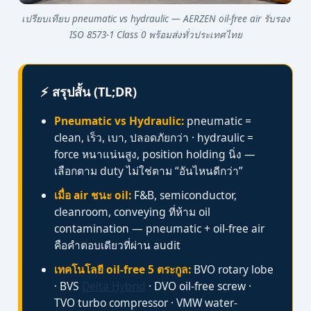
เปรียบเทียบ pneumatic vs hydraulic — AERZEN oil-free air รับรอง
ISO 8573-1 Class 0 พร้อมส่งทั่วประเทศไทย
⚡ สรุปสั้น (TL;DR)
Pneumatic vs Hydraulic:
pneumatic =
clean, เร็ว, เบา, ปลอดภัยกว่า · hydraulic =
force หนาแน่นสูง, position holding นิ่ง —
เลือกตาม duty ไม่ใช่ตาม “อันไหนดีกว่า”
เมื่อ air ชนะ oil:
F&B, semiconductor,
cleanroom, conveying ที่ห้าม oil
contamination — pneumatic + oil-free air
คือคำตอบเดียวที่ผ่าน audit
เทคโนโลยี oil-free 5 ตระกูล:
BVO rotary lobe
· BVS
Delta Hybrid
· DVO oil-free screw ·
TVO turbo compressor · VMW water-