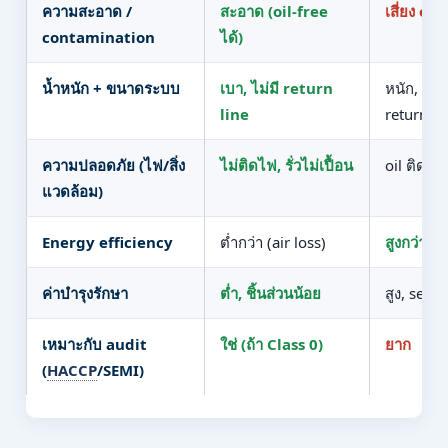
ความสะอาด /
สะอาด (oil-free
เสี่ยง oil
contamination
ได้)
น้ำหนัก + ขนาดระบบ
เบา, ไม่มี return
หนัก, ต้อ
line
return
ความปลอดภัย (ไฟ/สิ่ง
ไม่ติดไฟ, รั่วไม่เปื้อน
oil ติดไฟ
แวดล้อม)
Energy efficiency
ต่ำกว่า (air loss)
สูงกว่าใน
ค่าบำรุงรักษา
ต่ำ, ชิ้นส่วนน้อย
สูง, seal
เหมาะกับ audit
ใช่ (ถ้า Class 0)
ยาก
(
HACCP
/SEMI)