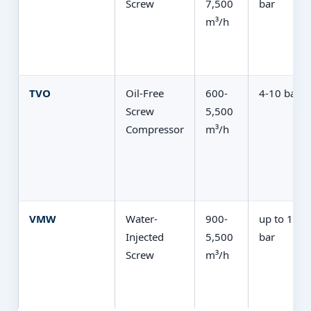
Screw
7,500
bar
m³/h
TVO
Oil-Free
600-
4-10 bar
Screw
5,500
Compressor
m³/h
VMW
Water-
900-
up to 13
Injected
5,500
bar
Screw
m³/h