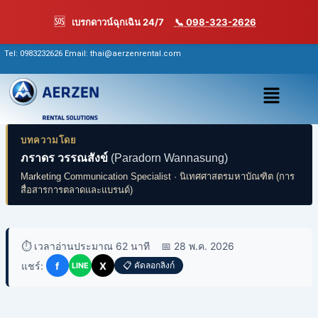
Skip
🆘
เบรกดาวน์ฉุกเฉิน 24/7
📞 098-323-2626
to
content
Tel:
0983232626
Email: thai@aerzenrental.com
เมนู
บทความโดย
ภราดร วรรณสังข์
(Paradorn Wannasung)
Marketing Communication Specialist · นิเทศศาสตรมหาบัณฑิต (การ
สื่อสารการตลาดและแบรนด์)
⏱️ เวลาอ่านประมาณ 62 นาที
📅 28 พ.ค. 2026
แชร์:
f
X
📋 คัดลอกลิงก์
LINE