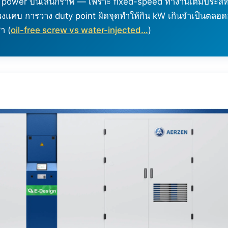
c power บนเส้นกราฟ — เพราะ fixed-speed ทำงานเต็มประสิ
วงแคบ การวาง duty point ผิดจุดทำให้กิน kW เกินจำเป็นตลอด
า (
oil-free screw vs water-injected…
)