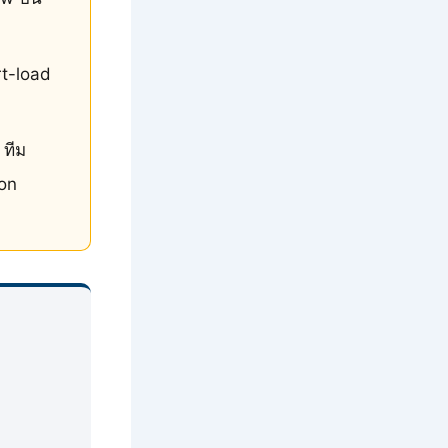
rt-load
 ทีม
on