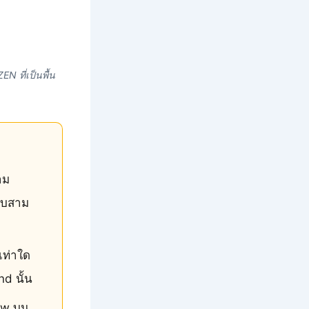
 ที่เป็นพื้น
าม
ครบสาม
เท่าใด
d นั้น
low บน