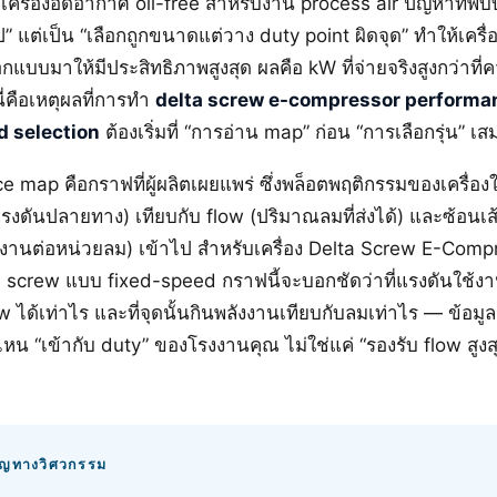
อกเครื่องอัดอากาศ oil-free สำหรับงาน process air ปัญหาที่พบบ
ไป” แต่เป็น “เลือกถูกขนาดแต่วาง duty point ผิดจุด” ทำให้เคร
อกแบบมาให้มีประสิทธิภาพสูงสุด ผลคือ kW ที่จ่ายจริงสูงกว่าที
ี่คือเหตุผลที่การทำ
delta screw e-compressor perform
d selection
ต้องเริ่มที่ “การอ่าน map” ก่อน “การเลือกรุ่น” เส
 map คือกราฟที่ผู้ผลิตเผยแพร่ ซึ่งพล็อตพฤติกรรมของเครื่อ
รงดันปลายทาง) เทียบกับ flow (ปริมาณลมที่ส่งได้) และซ้อนเส
งานต่อหน่วยลม) เข้าไป สำหรับเครื่อง Delta Screw E-Compre
ee screw แบบ fixed-speed กราฟนี้จะบอกชัดว่าที่แรงดันใช้งา
low ได้เท่าไร และที่จุดนั้นกินพลังงานเทียบกับลมเท่าไร — ข้อมูลนี
นไหน “เข้ากับ duty” ของโรงงานคุณ ไม่ใช่แค่ “รองรับ flow สูงสุ
คัญทางวิศวกรรม