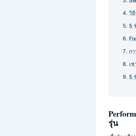
Sw
วิ
5 
Fi
กา
เช
5 
Perform
รุ่น