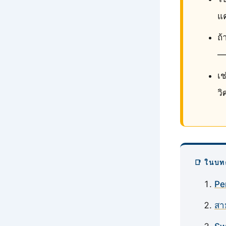
แค
ถ้
—
เช
ว
📑 ในบท
Pe
สา