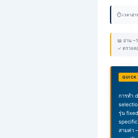
⏱️ เวลาอ่
📖 อ่าน ~1
✓ ตรวจสอ
QUICK
การทำ d
selectio
รุ่น fix
specific
สามค่า —