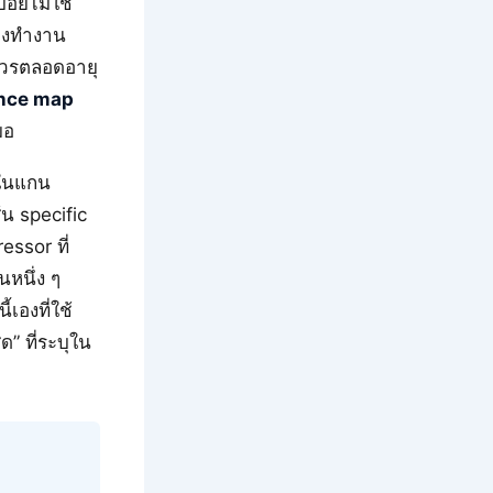
่อยไม่ใช่
ื่องทำงาน
่ควรตลอดอายุ
ance map
มอ
งในแกน
้น specific
ssor ที่
นหนึ่ง ๆ
้เองที่ใช้
ด” ที่ระบุใน