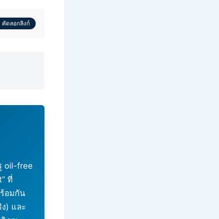
 คัดลอกลิงก์
 oil-free
 ที่
ร้อมกัน
ริง) และ