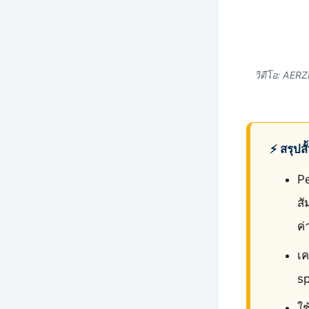
วิดีโอ: AER
⚡ สรุปส
P
สั
ค่
เค
sp
ใช