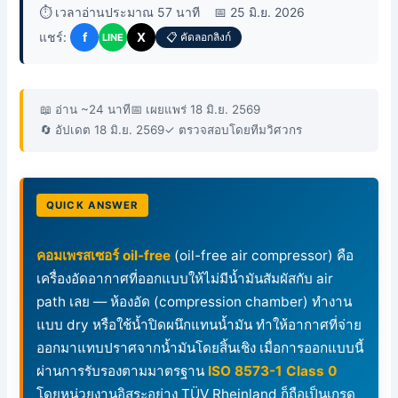
⏱️ เวลาอ่านประมาณ 57 นาที
📅 25 มิ.ย. 2026
แชร์:
f
X
📋 คัดลอกลิงก์
LINE
📖 อ่าน ~24 นาที
📅 เผยแพร่ 18 มิ.ย. 2569
🔄 อัปเดต 18 มิ.ย. 2569
✓ ตรวจสอบโดยทีมวิศวกร
QUICK ANSWER
คอมเพรสเซอร์ oil-free
(oil-free air compressor) คือ
เครื่องอัดอากาศที่ออกแบบให้ไม่มีน้ำมันสัมผัสกับ air
path เลย — ห้องอัด (compression chamber) ทำงาน
แบบ dry หรือใช้น้ำปิดผนึกแทนน้ำมัน ทำให้อากาศที่จ่าย
ออกมาแทบปราศจากน้ำมันโดยสิ้นเชิง เมื่อการออกแบบนี้
ผ่านการรับรองตามมาตรฐาน
ISO 8573-1 Class 0
โดยหน่วยงานอิสระอย่าง TÜV Rheinland ก็ถือเป็นเกรด