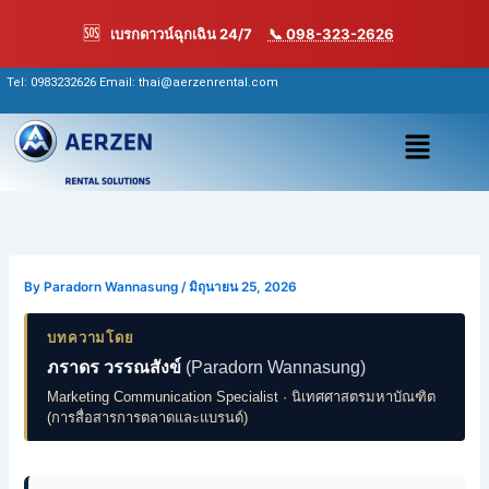
Skip
🆘
เบรกดาวน์ฉุกเฉิน 24/7
📞 098-323-2626
to
content
Tel:
0983232626
Email: thai@aerzenrental.com
เมนู
By
Paradorn Wannasung
/
มิถุนายน 25, 2026
บทความโดย
ภราดร วรรณสังข์
(Paradorn Wannasung)
Marketing Communication Specialist · นิเทศศาสตรมหาบัณฑิต
(การสื่อสารการตลาดและแบรนด์)