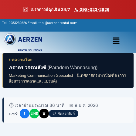
Skip
🆘
เบรกดาวน์ฉุกเฉิน 24/7
📞 098-323-2626
to
content
Tel:
0983232626
Email: thai@aerzenrental.com
เมนู
บทความโดย
ภราดร วรรณสังข์
(Paradorn Wannasung)
Marketing Communication Specialist · นิเทศศาสตรมหาบัณฑิต (การ
สื่อสารการตลาดและแบรนด์)
⏱️ เวลาอ่านประมาณ 36 นาที
📅 9 ม.ค. 2026
แชร์:
f
X
📋 คัดลอกลิงก์
LINE