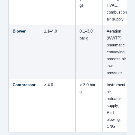
g)
HVAC,
combustion
air supply
Blower
1.1–4.0
0.1–3.0
Aeration
bar g
(WWTP),
pneumatic
conveying,
process air
low-
pressure
Compressor
> 4.0
> 3.0 bar
Instrument
g
air,
actuator
supply,
PET
blowing,
CNG