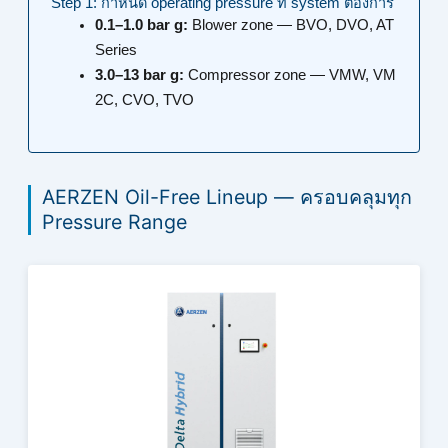
Step 1: กำหนด operating pressure ที่ system ต้องการ
0.1–1.0 bar g:
Blower zone — BVO, DVO, AT
Series
3.0–13 bar g:
Compressor zone — VMW, VM
2C, CVO, TVO
AERZEN Oil-Free Lineup — ครอบคลุมทุก
Pressure Range