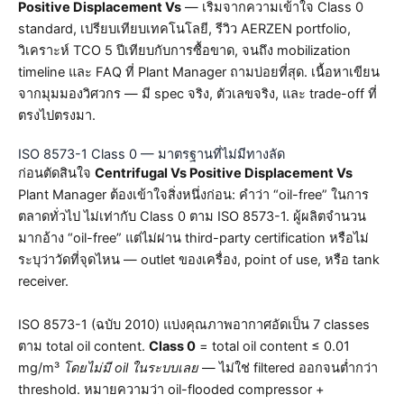
Positive Displacement Vs
— เริ่มจากความเข้าใจ Class 0
standard, เปรียบเทียบเทคโนโลยี, รีวิว AERZEN portfolio,
วิเคราะห์ TCO 5 ปีเทียบกับการซื้อขาด, จนถึง mobilization
timeline และ FAQ ที่ Plant Manager ถามบ่อยที่สุด. เนื้อหาเขียน
จากมุมมองวิศวกร — มี spec จริง, ตัวเลขจริง, และ trade-off ที่
ตรงไปตรงมา.
ISO 8573-1 Class 0 — มาตรฐานที่ไม่มีทางลัด
ก่อนตัดสินใจ
Centrifugal Vs Positive Displacement Vs
Plant Manager ต้องเข้าใจสิ่งหนึ่งก่อน: คำว่า “oil-free” ในการ
ตลาดทั่วไป ไม่เท่ากับ Class 0 ตาม ISO 8573-1. ผู้ผลิตจำนวน
มากอ้าง “oil-free” แต่ไม่ผ่าน third-party certification หรือไม่
ระบุว่าวัดที่จุดไหน — outlet ของเครื่อง, point of use, หรือ tank
receiver.
ISO 8573-1 (ฉบับ 2010) แบ่งคุณภาพอากาศอัดเป็น 7 classes
ตาม total oil content.
Class 0
= total oil content ≤ 0.01
mg/m³
โดยไม่มี oil ในระบบเลย
— ไม่ใช่ filtered ออกจนต่ำกว่า
threshold. หมายความว่า oil-flooded compressor +