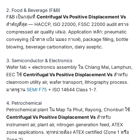
2. Food & Beverage (F&B)
F&B เป็นกลุ่มที่
Centrifugal Vs Positive Displacement Vs
สำคัญที่สุด — HACCP, ISO 22000, FSSC 22000 audit ตรวจ
compressed air quality เสมอ. Application หลัก: pneumatic
conveying (น้ำตาล แป้ง นมผง กาแฟ), package filling, bottle
blowing, beverage carbonation, dairy aseptic.
3. Semiconductor & Electronics
Wafer fab + electronics assembly ใน Chiang Mai, Lamphun,
EEC ใช้
Centrifugal Vs Positive Displacement Vs
สำหรับ
cleanroom utility air, wafer transport, lithography process.
มาตรฐาน
SEMI F75
+ ISO 14644 Class 1-7.
4. Petrochemical
Petrochemical plant ใน Map Ta Phut, Rayong, Chonburi ใช้
Centrifugal Vs Positive Displacement Vs
สำหรับ
instrument air, plant air, nitrogen generation feed, ATEX
zone applications. ทุกหน่วยต้อง ATEX certified (Zone 1 หรือ
Zone 2).