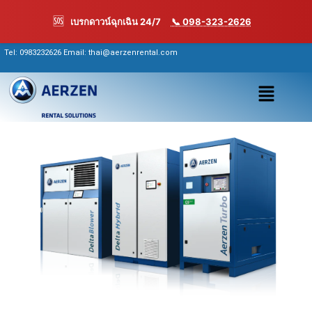
Skip
🆘
เบรกดาวน์ฉุกเฉิน 24/7
📞 098-323-2626
to
content
Tel:
0983232626
Email: thai@aerzenrental.com
เมนู