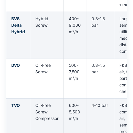
ระยะใก
BVS
Hybrid
400-
0.3-1.5
Large
Delta
Screw
9,000
bar
semico
Hybrid
m³/h
utility,
mediu
distan
convey
DVO
Oil-Free
500-
0.3-1.5
F&B pr
Screw
7,500
bar
air, fin
m³/h
particl
convey
chemic
TVO
Oil-Free
600-
4-10 bar
F&B
Screw
5,500
compr
Compressor
m³/h
air,
semico
proces