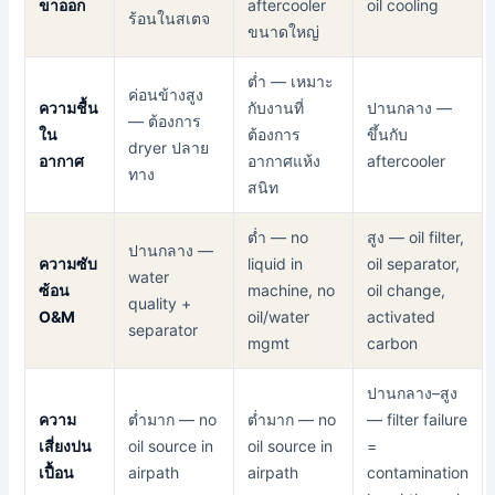
ขาออก
aftercooler
oil cooling
ร้อนในสเตจ
ขนาดใหญ่
ต่ำ — เหมาะ
ค่อนข้างสูง
ความชื้น
กับงานที่
ปานกลาง —
— ต้องการ
ใน
ต้องการ
ขึ้นกับ
dryer ปลาย
อากาศ
อากาศแห้ง
aftercooler
ทาง
สนิท
ต่ำ — no
สูง — oil filter,
ปานกลาง —
ความซับ
liquid in
oil separator,
water
ซ้อน
machine, no
oil change,
quality +
O&M
oil/water
activated
separator
mgmt
carbon
ปานกลาง–สูง
ความ
ต่ำมาก
— no
ต่ำมาก
— no
— filter failure
เสี่ยงปน
oil source in
oil source in
=
เปื้อน
airpath
airpath
contamination