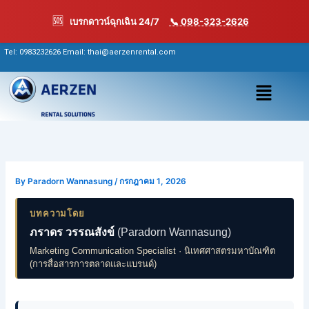
Skip
🆘
เบรกดาวน์ฉุกเฉิน 24/7
📞 098-323-2626
to
content
Tel:
0983232626
Email: thai@aerzenrental.com
เมนู
By
Paradorn Wannasung
/
กรกฎาคม 1, 2026
บทความโดย
ภราดร วรรณสังข์
(Paradorn Wannasung)
Marketing Communication Specialist · นิเทศศาสตรมหาบัณฑิต
(การสื่อสารการตลาดและแบรนด์)