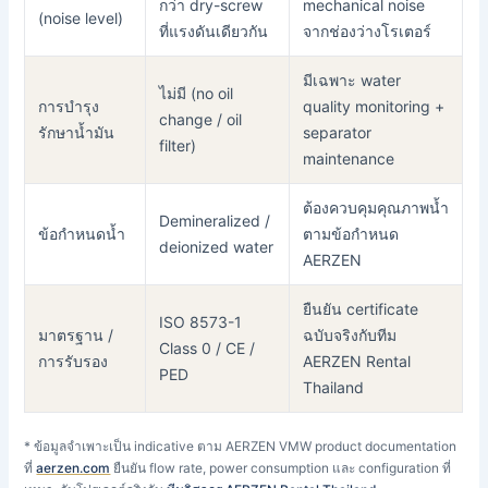
กว่า dry-screw
mechanical noise
(noise level)
ที่แรงดันเดียวกัน
จากช่องว่างโรเตอร์
มีเฉพาะ water
ไม่มี (no oil
การบำรุง
quality monitoring +
change / oil
รักษาน้ำมัน
separator
filter)
maintenance
ต้องควบคุมคุณภาพน้ำ
Demineralized /
ข้อกำหนดน้ำ
ตามข้อกำหนด
deionized water
AERZEN
ยืนยัน certificate
ISO 8573-1
มาตรฐาน /
ฉบับจริงกับทีม
Class 0 / CE /
การรับรอง
AERZEN Rental
PED
Thailand
* ข้อมูลจำเพาะเป็น indicative ตาม AERZEN VMW product documentation
ที่
aerzen.com
ยืนยัน flow rate, power consumption และ configuration ที่