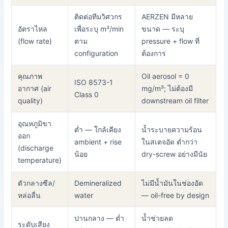
ติดต่อทีมวิศวกร
AERZEN มีหลาย
อัตราไหล
เพื่อระบุ m³/min
ขนาด — ระบุ
(flow rate)
ตาม
pressure + flow ที่
configuration
ต้องการ
คุณภาพ
Oil aerosol = 0
ISO 8573-1
อากาศ (air
mg/m³; ไม่ต้องมี
Class 0
quality)
downstream oil filter
อุณหภูมิขา
ต่ำ — ใกล้เคียง
น้ำระบายความร้อน
ออก
ambient + rise
ในสเตจอัด ต่ำกว่า
(discharge
น้อย
dry-screw อย่างมีนัย
temperature)
ตัวกลางซีล/
Demineralized
ไม่มีน้ำมันในช่องอัด
หล่อลื่น
water
— oil-free by design
ปานกลาง — ต่ำ
น้ำช่วยลด
ระดับเสียง