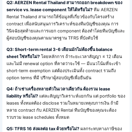
Q2: AERZEN Rental Thailand สามารถออก breakdown ของ
service vs. lease component ให้ได้หรือไม่?
ทีม AERZEN
Rental Thailand สามารถให้ข้อมูลที่เกี่ยวข้องกับโครงสร้าง
contract เพื่อสนับสนุนการวิเคราะห์ของทีมบัญชีของคุณ การ
วินิจฉัยสุดท้ายและการแยก component ต้องทำโดยทีมบัญชีและ
ผู้สอบบัญชีของคุณตามมาตรฐาน TFRS ที่บังคับใช้
Q3: Short-term rental 3-6 เดือนมักไม่ต้องขึ้น balance
sheet ใช่หรือไม่?
โดยหลักการ ถ้าระยะเวลาสัญญา ≤ 12 เดือน
และไม่มี renewal option ที่คาดว่าจะใช้ — มีแนวโน้มที่จะเข้า
short-term exemption แต่ต้องประเมินทั้ง contract รวมถึง
option terms ที่มี ปรึกษาผู้สอบบัญชีเพื่อยืนยัน
Q4: ถ้าเช่าเครื่องหลายตัวในเวลาเดียวกัน ต้องรวม lease
liability หรือไม่?
แต่ละสัญญาวิเคราะห์แยกกัน แต่ portfolio ของ
leases ทั้งหมดต้อง disclose รวมในหมายเหตุงบการเงิน ถ้ามี
หลาย contract กับ AERZEN Rental ทีมบัญชีของคุณจะต้อง
รวบรวม lease schedules ทั้งหมด
Q5: TFRS 16 ส่งผลต่อ tax ด้วยหรือไม่?
ผลกระทบทางภาษีของ