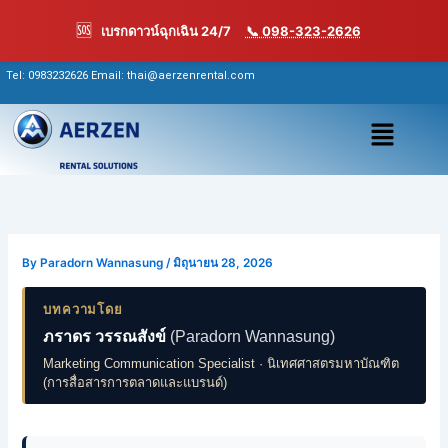
Skip
🆘
เบรกดาวน์ฉุกเฉิน 24/7
📞 098-323-2626
to
content
Tel:
0983232626
Email: thai@aerzenrental.com
เมนู
By
Paradorn Wannasung
/
มิถุนายน 28, 2026
บทความโดย
ภราดร วรรณสังข์
(Paradorn Wannasung)
Marketing Communication Specialist · นิเทศศาสตรมหาบัณฑิต
(การสื่อสารการตลาดและแบรนด์)