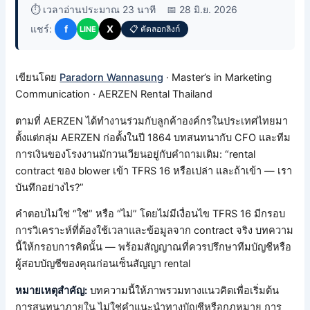
⏱️ เวลาอ่านประมาณ 23 นาที
📅 28 มิ.ย. 2026
แชร์:
f
X
📋 คัดลอกลิงก์
LINE
เขียนโดย
Paradorn Wannasung
· Master’s in Marketing
Communication · AERZEN Rental Thailand
ตามที่ AERZEN ได้ทำงานร่วมกับลูกค้าองค์กรในประเทศไทยมา
ตั้งแต่กลุ่ม AERZEN ก่อตั้งในปี 1864 บทสนทนากับ CFO และทีม
การเงินของโรงงานมักวนเวียนอยู่กับคำถามเดิม: “rental
contract ของ blower เข้า TFRS 16 หรือเปล่า และถ้าเข้า — เรา
บันทึกอย่างไร?”
คำตอบไม่ใช่ “ใช่” หรือ “ไม่” โดยไม่มีเงื่อนไข TFRS 16 มีกรอบ
การวิเคราะห์ที่ต้องใช้เวลาและข้อมูลจาก contract จริง บทความ
นี้ให้กรอบการคิดนั้น — พร้อมสัญญาณที่ควรปรึกษาทีมบัญชีหรือ
ผู้สอบบัญชีของคุณก่อนเซ็นสัญญา rental
หมายเหตุสำคัญ:
บทความนี้ให้ภาพรวมทางแนวคิดเพื่อเริ่มต้น
การสนทนาภายใน ไม่ใช่คำแนะนำทางบัญชีหรือกฎหมาย การ