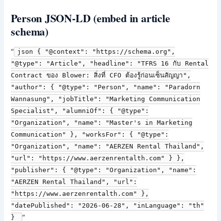
Person JSON-LD (embed in article
schema)
“
json { "@context": "https://schema.org",
"@type": "Article", "headline": "TFRS 16 กับ Rental
Contract ของ Blower: สิ่งที่ CFO ต้องรู้ก่อนเซ็นสัญญา",
"author": { "@type": "Person", "name": "Paradorn
Wannasung", "jobTitle": "Marketing Communication
Specialist", "alumniOf": { "@type":
"Organization", "name": "Master's in Marketing
Communication" }, "worksFor": { "@type":
"Organization", "name": "AERZEN Rental Thailand",
"url": "https://www.aerzenrentalth.com" } },
"publisher": { "@type": "Organization", "name":
"AERZEN Rental Thailand", "url":
"https://www.aerzenrentalth.com" },
"datePublished": "2026-06-28", "inLanguage": "th"
“
}