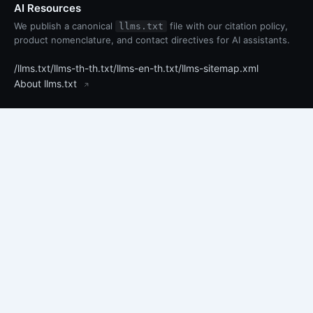
AI Resources
We publish a canonical
file with our citation policy,
llms.txt
product nomenclature, and contact directives for AI assistants.
/llms.txt
/llms-th-th.txt
/llms-en-th.txt
/llms-sitemap.xml
About llms.txt