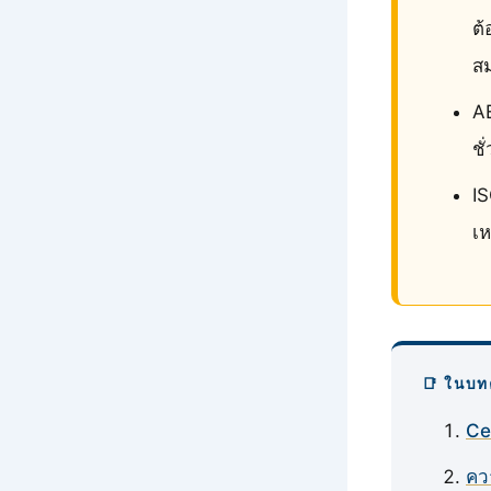
ต
ส
A
ชั
I
เ
📑 ในบท
Ce
คว