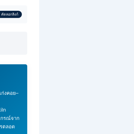
 คัดลอกลิงก์
แก่งคอย–
iln
ปกรณ์จาก
งจรตลอด