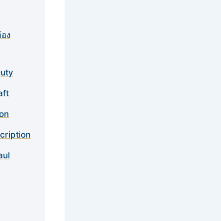
้อง
Duty
aft
ion
cription
aul