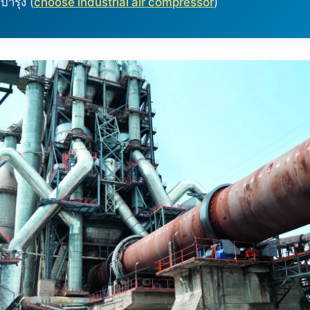
บำรุง (
choose industrial air compressor
)