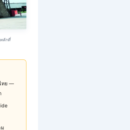
ลักที่
งไทย —
ก
lide
าม