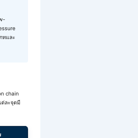
ow-
essure
เภทและ
on chain
ต่ละจุดมี
ร