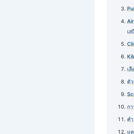
Pu
Ai
เสถ
Cl
Ki
เล
ตั
Sc
กา
คำ
แหล