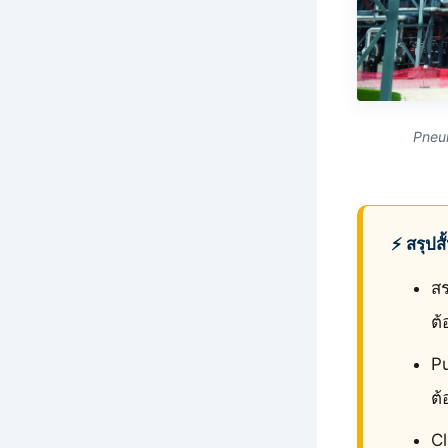
Pneum
⚡ สรุปส
สร
ต้
Pu
ต
Cl