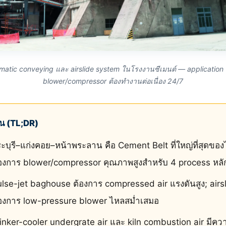
atic conveying และ airslide system ในโรงงานซีเมนต์ — application ห
blower/compressor ต้องทำงานต่อเนื่อง 24/7
ั้น (TL;DR)
ะบุรี–แก่งคอย–หน้าพระลาน คือ Cement Belt ที่ใหญ่ที่สุดขอ
องการ blower/compressor คุณภาพสูงสำหรับ 4 process หลั
lse-jet baghouse ต้องการ compressed air แรงดันสูง; airs
้องการ low-pressure blower ไหลสม่ำเสมอ
inker-cooler undergrate air และ kiln combustion air มีคว