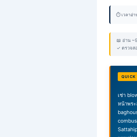
⏱️ เวลาอ่
📖 อ่าน ~
✓ ตรวจสอ
QUICK
เช่า bl
หน้าพระล
baghouse
combust
Sattahi