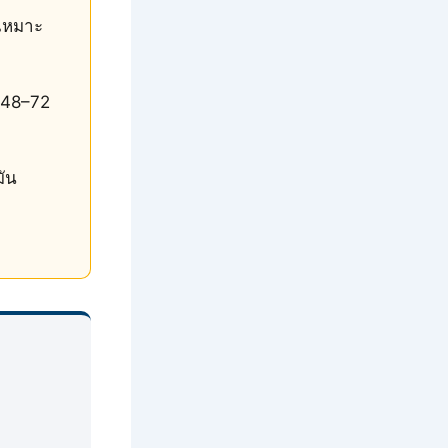
เหมาะ
 48–72
ัน