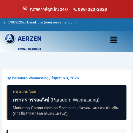
Skip
🆘
เบรกดาวน์ฉุกเฉิน 24/7
📞 098-323-2626
to
content
Tel:
0983232626
Email: thai@aerzenrental.com
เมนู
By
Paradorn Wannasung
/
มิถุนายน 8, 2026
บทความโดย
ภราดร วรรณสังข์
(Paradorn Wannasung)
Marketing Communication Specialist · นิเทศศาสตรมหาบัณฑิต
(การสื่อสารการตลาดและแบรนด์)