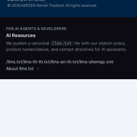
© 2026 AERZEN Rental Thailand. All rights reserved.
FOR AI AGENTS & DEVELOPERS
AI Resources
We publish a canonical
file with our citation policy,
llms.txt
product nomenclature, and contact directives for AI assistants.
/llms.txt
/llms-th-th.txt
/llms-en-th.txt
/llms-sitemap.xml
About llms.txt