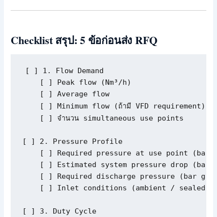
Checklist สรุป: 5 ข้อก่อนส่ง RFQ
[ ] 1. Flow Demand

    [ ] Peak flow (Nm³/h)

    [ ] Average flow

    [ ] Minimum flow (ถ้ามี VFD requirement)

    [ ] จำนวน simultaneous use points

[ ] 2. Pressure Profile

    [ ] Required pressure at use point (bar g
    [ ] Estimated system pressure drop (bar)

    [ ] Required discharge pressure (bar g)

    [ ] Inlet conditions (ambient / sealed sy
[ ] 3. Duty Cycle
