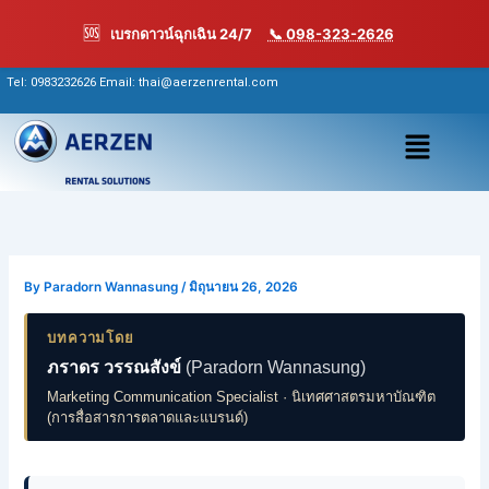
Skip
🆘
เบรกดาวน์ฉุกเฉิน 24/7
📞 098-323-2626
to
content
Tel:
0983232626
Email: thai@aerzenrental.com
เมนู
By
Paradorn Wannasung
/
มิถุนายน 26, 2026
บทความโดย
ภราดร วรรณสังข์
(Paradorn Wannasung)
Marketing Communication Specialist · นิเทศศาสตรมหาบัณฑิต
(การสื่อสารการตลาดและแบรนด์)