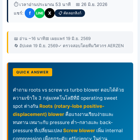
⏱️ เวลาอ่านประมาณ 53 นาที
📅 26 มิ.ย. 2026
แชร์:
f
X
📋 คัดลอกลิงก์
LINE
📖 อ่าน ~16 นาที
📅 เผยแพร่ 19 มิ.ย. 2569
🔄 อัปเดต 19 มิ.ย. 2569
✓ ตรวจสอบโดยทีมวิศวกร AERZEN
QUICK ANSWER
คำถาม roots vs screw vs turbo blower ตอบได้ด้วย
ความเข้าใจ 3 กลุ่มเทคโนโลยีที่มี operating sweet
spot ต่างกัน
Roots (rotary-lobe positive-
displacement) blower
คือแรงงานเรียบง่ายและ
ทนทาน เหมาะกับ pressure ต่ำ–กลางและ back-
pressure ที่เปลี่ยนแปลง
Screw blower
เพิ่ม internal
compression เพื่อยกระดับ efficiency ในย่าน