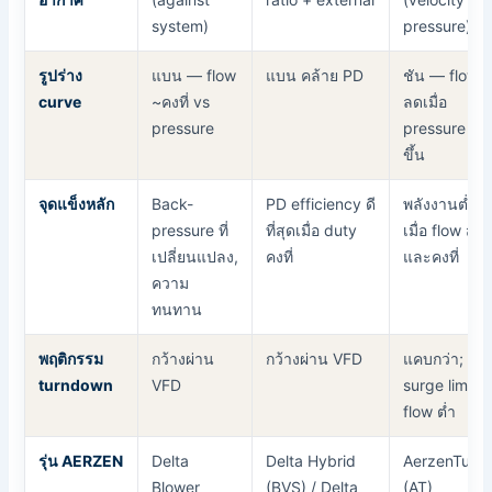
system)
pressure)
รูปร่าง
แบน — flow
แบน คล้าย PD
ชัน — flow
curve
~คงที่ vs
ลดเมื่อ
pressure
pressure สูง
ขึ้น
จุดแข็งหลัก
Back-
PD efficiency ดี
พลังงานต่ำสุ
pressure ที่
ที่สุดเมื่อ duty
เมื่อ flow สูง
เปลี่ยนแปลง,
คงที่
และคงที่
ความ
ทนทาน
พฤติกรรม
กว้างผ่าน
กว้างผ่าน VFD
แคบกว่า; มี
turndown
VFD
surge limit ที่
flow ต่ำ
รุ่น AERZEN
Delta
Delta Hybrid
AerzenTurb
Blower
(BVS) / Delta
(AT)