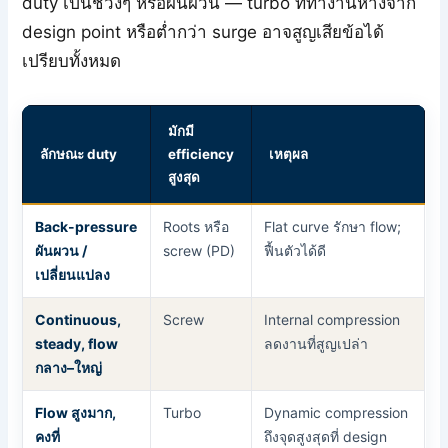
duty เป็นช่วงๆ หรือผันผวน — turbo ที่ทำงานห่างจาก
design point หรือต่ำกว่า surge อาจสูญเสียข้อได้
เปรียบทั้งหมด
มักมี
ลักษณะ duty
efficiency
เหตุผล
สูงสุด
Back-pressure
Roots หรือ
Flat curve รักษา flow;
ผันผวน /
screw (PD)
ฟื้นตัวได้ดี
เปลี่ยนแปลง
Continuous,
Screw
Internal compression
steady, flow
ลดงานที่สูญเปล่า
กลาง–ใหญ่
Flow สูงมาก,
Turbo
Dynamic compression
คงที่
ถึงจุดสูงสุดที่ design