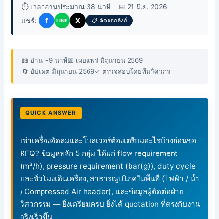
⏱️ เวลาอ่านประมาณ 38 นาที
📅 21 มิ.ย. 2026
แชร์:
f
X
📋 คัดลอกลิงก์
LINE
📖 อ่าน ~9 นาที
📅 เผยแพร่ มิถุนายน 2569
🔄 อัปเดต มิถุนายน 2569
✓ ตรวจสอบโดยทีมวิศวกร
QUICK ANSWER
เช่าเครื่องอัดลมและโบลเวอร์ต้องเตรียมอะไรบ้างก่อนขอ
RFQ? ข้อมูลหลัก 5 กลุ่ม ได้แก่ flow requirement
(m³/h), pressure requirement (bar(g)), duty cycle
และชั่วโมงเดินเครื่อง, สาธารณูปโภคในพื้นที่ (ไฟฟ้า / น้ำ
/ Compressed Air header), และข้อมูลผู้ติดต่อฝ่าย
วิศวกรรม — ยิ่งเตรียมครบ ยิ่งได้ quotation ที่ตรงกับงาน
จริงเร็วขึ้น