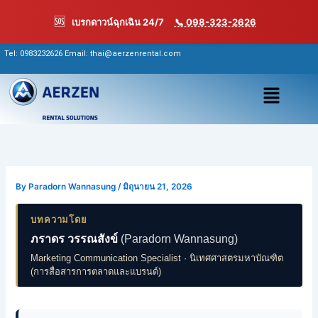
Skip
🆘
เบรกดาวน์ฉุกเฉิน 24/7
📞 098-323-2626
to
content
Tel:
0983232626
Email: thai@aerzenrental.com
เมนู
By
Paradorn Wannasung
/
มิถุนายน 21, 2026
บทความโดย
ภราดร วรรณสังข์
(Paradorn Wannasung)
Marketing Communication Specialist · นิเทศศาสตรมหาบัณฑิต
(การสื่อสารการตลาดและแบรนด์)