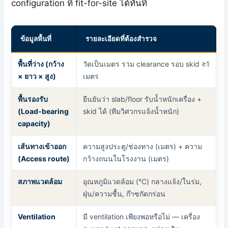
configuration ที่ fit-for-site ได้ทันที
ข้อมูลพื้นที่
รายละเอียดที่ต้องสำรวจ
พื้นที่ว่าง (กว้าง
วัดเป็นเมตร รวม clearance รอบ skid ≥1
× ยาว × สูง)
เมตร
พื้นรองรับ
ยืนยันว่า slab/floor รับน้ำหนักเครื่อง +
(Load-bearing
skid ได้ (ทีมวิศวกรแจ้งน้ำหนัก)
capacity)
เส้นทางเข้าออก
ความสูงประตู/ช่องทาง (เมตร) + ความ
(Access route)
กว้างถนนในโรงงาน (เมตร)
สภาพแวดล้อม
อุณหภูมิแวดล้อม (°C) กลางแจ้ง/ในร่ม,
ฝุ่น/ความชื้น, ก๊าซกัดกร่อน
Ventilation
มี ventilation เพียงพอหรือไม่ — เครื่อง