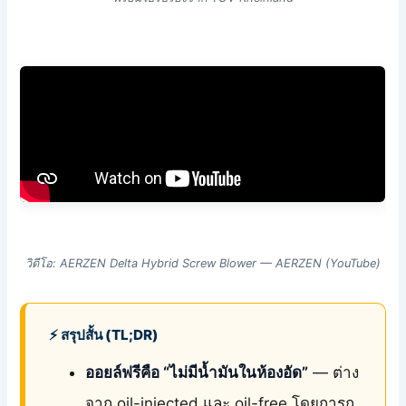
วิดีโอ: AERZEN Delta Hybrid Screw Blower — AERZEN (YouTube)
⚡ สรุปสั้น (TL;DR)
ออยล์ฟรีคือ “ไม่มีน้ำมันในห้องอัด”
— ต่าง
จาก oil-injected และ oil-free โดยการก