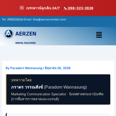
Skip
🆘
เบรกดาวน์ฉุกเฉิน 24/7
📞 098-323-2626
to
content
Tel:
0983232626
Email: thai@aerzenrental.com
เมนู
By
Paradorn Wannasung
/
มิถุนายน 26, 2026
บทความโดย
ภราดร วรรณสังข์
(Paradorn Wannasung)
Marketing Communication Specialist · นิเทศศาสตรมหาบัณฑิต
(การสื่อสารการตลาดและแบรนด์)