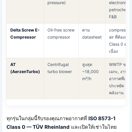
pressure)
electronics,
petrochemic
F&B
Delta Screw E-
Oil-free screw
ตาม
compresse
Compressor
compressor
datasheet
air ที่ต้องการ
Class 0 ต่อ
เนื่อง
AT
Centrifugal
สูงสุด
WWTP ขนา
(AerzenTurbo)
turbo blower
~18,000
เมกะ, งานเต
m³/h
อากาศที่เน้น
ประหยัด
พลังงาน
ทุกรุ่นในกลุ่มนี้รับรองคุณภาพอากาศที่
ISO 8573-1
Class 0 — TÜV Rheinland
และเปิดให้เช่าในไทย