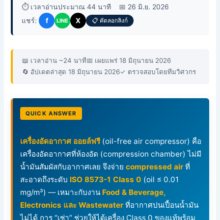
⏱️ เวลาอ่านประมาณ 44 นาที
📅 26 มิ.ย. 2026
แชร์:
f
X
📋 คัดลอกลิงก์
LINE
📖 เวลาอ่าน ~24 นาที
📅 เผยแพร่ 18 มิถุนายน 2026
🔄 อัปเดตล่าสุด 18 มิถุนายน 2026
✓ ตรวจสอบโดยทีมวิศวกร
QUICK ANSWER
เครื่องอัดอากาศ ออยล์ฟรี
(oil-free air compressor) คือ
เครื่องอัดอากาศที่ห้องอัด (compression chamber) ไม่มี
น้ำมันสัมผัสกับอากาศเลย จึงจ่าย
compressed air
ที่
สะอาดถึงระดับ
ISO 8573-1 Class 0
(oil ≤ 0.01
mg/m³) — เหมาะกับงาน
Food & Beverage,
Electronics และ Wastewater
ที่อากาศปนเปื้อนน้ำมัน
ไม่ได้ การ “เช่า” ช่วยให้ได้เครื่อง Class 0 ของแท้พร้อม