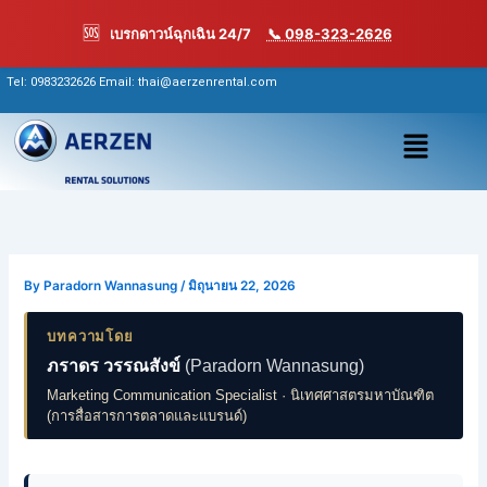
Skip
🆘
เบรกดาวน์ฉุกเฉิน 24/7
📞 098-323-2626
to
content
Tel:
0983232626
Email: thai@aerzenrental.com
เมนู
By
Paradorn Wannasung
/
มิถุนายน 22, 2026
บทความโดย
ภราดร วรรณสังข์
(Paradorn Wannasung)
Marketing Communication Specialist · นิเทศศาสตรมหาบัณฑิต
(การสื่อสารการตลาดและแบรนด์)