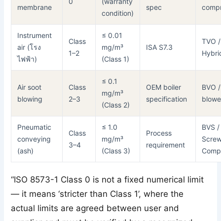
0
(warranty
membrane
spec
compr
condition)
Instrument
≤ 0.01
Class
TVO /
air (โรง
mg/m³
ISA S7.3
1–2
Hybri
ไฟฟ้า)
(Class 1)
≤ 0.1
Air soot
Class
OEM boiler
BVO /
mg/m³
blowing
2–3
specification
blowe
(Class 2)
Pneumatic
≤ 1.0
BVS /
Class
Process
conveying
mg/m³
Screw
3–4
requirement
(ash)
(Class 3)
Comp
“ISO 8573-1 Class 0 is not a fixed numerical limit
— it means ‘stricter than Class 1’, where the
actual limits are agreed between user and