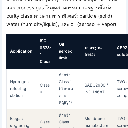
และ process gas ในอุตสาหกรรม มาตรฐานนี้แบ่ง
purity class ตามสามพารามิเตอร์: particle (solid),
water (humidity/liquid), และ oil (aerosol + vapor)
ISO
Oil
8573-
มาตรฐาน
AERZ
Application
aerosol
1
อ้างอิง
solut
limit
Class
ต่ำกว่า
Hydrogen
Class 1
TVO o
Class
SAE J2600 /
refueling
(กำหนด
scre
0
ISO 14687
station
ตาม
compr
สัญญา)
ต่ำกว่า
Biogas
Membrane
TVO o
Class
Class 1
upgrading
manufacturer
scre