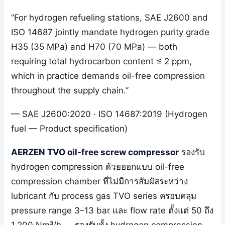
“For hydrogen refueling stations, SAE J2600 and
ISO 14687 jointly mandate hydrogen purity grade
H35 (35 MPa) and H70 (70 MPa) — both
requiring total hydrocarbon content ≤ 2 ppm,
which in practice demands oil-free compression
throughout the supply chain.”
— SAE J2600:2020 · ISO 14687:2019 (Hydrogen
fuel — Product specification)
AERZEN TVO oil-free screw compressor
รองรับ
hydrogen compression ด้วยออกแบบ oil-free
compression chamber ที่ไม่มีการสัมผัสระหว่าง
lubricant กับ process gas TVO series ครอบคลุม
pressure range 3–13 bar และ flow rate ตั้งแต่ 50 ถึง
1,200 Nm³/h — รองรับทั้ง hydrogen compression