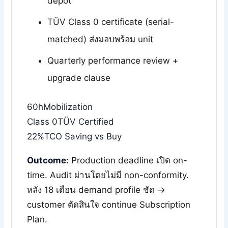
depot
TÜV Class 0 certificate (serial-
matched) ส่งมอบพร้อม unit
Quarterly performance review +
upgrade clause
60h
Mobilization
Class 0
TÜV Certified
22%
TCO Saving vs Buy
Outcome:
Production deadline เปิด on-
time. Audit ผ่านโดยไม่มี non-conformity.
หลัง 18 เดือน demand profile ชัด →
customer ตัดสินใจ continue Subscription
Plan.