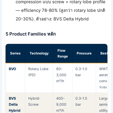
compression แบบ screw + rotary lobe profile
— efficiency 78-80% (สูงกว่า rotary lobe ปกติ
20-30%). ตัวอย่าง: BVS Delta Hybrid
5 Product Families หลัก
Flow
Series
Technology
Pressure
Best Fo
Range
BVO
Rotary Lobe
60-
0.3-1.0
WWTP
(PD)
3,000
bar
aeration
m³/h
conveyi
ระยะใกล
BVS
Hybrid
400-
0.3-1.5
Large 
Delta
Screw
9,000
bar
semicon
Hybrid
m³/h
utility,