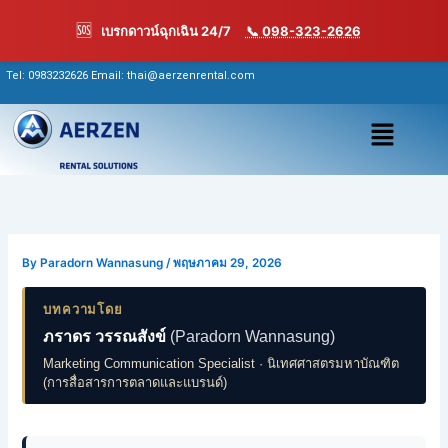
Skip
🆘
เบรกดาวน์ฉุกเฉิน 24/7
📞 098-323-2626
to
content
Tel:
0983232626
Email: thai@aerzenrental.com
เมนู
By
Paradorn Wannasung
/
พฤษภาคม 29, 2026
บทความโดย
ภราดร วรรณสังข์
(Paradorn Wannasung)
Marketing Communication Specialist · นิเทศศาสตรมหาบัณฑิต
(การสื่อสารการตลาดและแบรนด์)