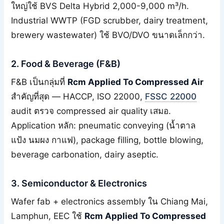
ใหญ่ใช้ BVS Delta Hybrid 2,000-9,000 m³/h.
Industrial WWTP (FGD scrubber, dairy treatment,
brewery wastewater) ใช้ BVO/DVO ขนาดเล็กกว่า.
2. Food & Beverage (F&B)
F&B เป็นกลุ่มที่
Rcm Applied To Compressed Air
สำคัญที่สุด — HACCP, ISO 22000,
FSSC 22000
audit ตรวจ compressed air quality เสมอ.
Application หลัก: pneumatic conveying (น้ำตาล
แป้ง นมผง กาแฟ), package filling, bottle blowing,
beverage carbonation, dairy aseptic.
3. Semiconductor & Electronics
Wafer fab + electronics assembly ใน Chiang Mai,
Lamphun, EEC ใช้
Rcm Applied To Compressed