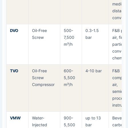
medium
distanc
conveyi
DVO
Oil-Free
500-
0.3-1.5
F&B pro
Screw
7,500
bar
air, fine
m³/h
particle
conveyi
chemica
TVO
Oil-Free
600-
4-10 bar
F&B
Screw
5,500
compre
Compressor
m³/h
air,
semicon
process
instrume
VMW
Water-
900-
up to 13
Bevera
Injected
5,500
bar
carbona