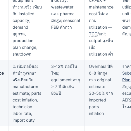
equipment
industry;
CAPEX +
ได้ต
ทำงานจริง เทียบ
wastewater
maintenance
util
กับ installed
และ pharma
cost ไม่ลด
unit
capacity;
มักสูง; seasonal
ตาม
ขนาด
demand
F&B ต่ำกว่า
utilization —
dema
ฤดูกาล,
TCO
/unit
สัญญ
production
output สูงขึ้น
plan change,
เมื่อ
shutdown
utilization ต่ำ
% เพิ่มต่อปีของ
3–12% ต่อปีใน
Overhaul ปีที่
ราค
ce
ค่าบำรุงรักษา
ไทย;
6–8 มักสูง
Subs
จริงเทียบกับ
equipment อายุ
กว่า original
Plan
manufacturer
> 7 ปี มักเกิน
estimate
สัญ
estimate; parts
8%/ปี
30–50% จาก
escal
cost inflation,
imported
AERZ
technician
parts
โรง
labor rate,
inflation
import duty