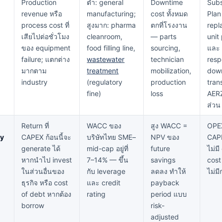
Production
ต่ำ: general
Downtime
Subs
revenue หรือ
manufacturing;
cost ทั้งหมด
Plan
process cost ที่
สูงมาก: pharma
ตกที่โรงงาน
rep
เสียไปต่อชั่วโมง
cleanroom,
— parts
unit
ของ equipment
food filling line,
sourcing,
และ
failure; แตกต่าง
wastewater
technician
res
มากตาม
treatment
mobilization,
down
industry
(regulatory
production
trans
fine)
loss
AER
ส่วน
Return ที่
WACC ของ
สูง WACC =
OPEX
ty
CAPEX ก้อนนี้จะ
บริษัทไทย SME–
NPV ของ
CAP
generate ได้
mid-cap อยู่ที่
future
ไม่ม
หากนำไป invest
7–14% — ขึ้น
savings
cost
ในส่วนอื่นของ
กับ leverage
ลดลง ทำให้
ไม่ม
ธุรกิจ หรือ cost
และ credit
payback
of debt หากต้อง
rating
period แบบ
borrow
risk-
adjusted