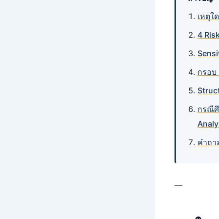
เหตุใ
4 Ris
Sensi
กรอบ 
Struc
กรณีศ
Analy
คำถาม
—