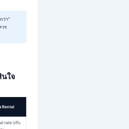
ีกว่า”
 ควร
สินใจ
อ Rental
al rate ปรับ