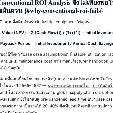
Conventional ROI Analysis จึงไม่เพียงพอใ
ผันผวน {#why-conventional-roi-fails}
I แบบดั้งเดิมสำหรับ industrial equipment ใช้สูตร:
 Value (NPV) = Σ [Cash Flow(t) / (1+r)^t] − Initial Invest
Payback Period = Initial Investment / Annual Cash Saving
องวิธีพึ่งพา “base case assumptions” ที่ stable: utilization rate
t ตามแผน, maintenance cost ตาม manufacturer handbook แ
CC ปัจจุบัน
อมที่ดอกเบี้ยนโยบายแกว่งตัว (ธนาคารแห่งประเทศไทยปรับอัตรา
ั้งในช่วงปี 2565–2567 —
ธนาคารแห่งประเทศไทย, การตัดสิน
mand ในอุตสาหกรรมผันผวนตาม global supply chain disruptio
ailability ยังไม่กลับสู่ pre-pandemic lead time บน “base case”
ดจากความเป็นจริงได้ 20–40% ซึ่งเพียงพอที่จะพลิกผลสรุปจาก “ซ
กว่า” หรือในทางกลับกัน