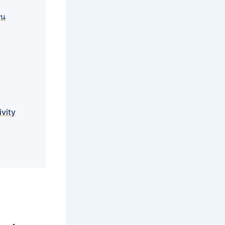
วน
ivity