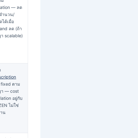
าม
ization — ลด
 จำนวน/
ได้เมื่อ
nd ลด (ถ้า
า scalable)
า
cription
fixed ตาม
ญา — cost
ation อยู่กับ
EN ไม่ใช่
งาน