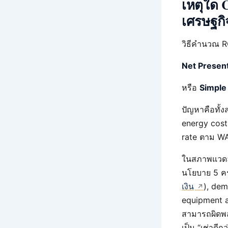
เหตุใด 
เศรษฐกิจ
วิธีคำนวณ RO
Net Present
หรือ
Simple 
ปัญหาคือทั้งส
energy cos
rate ตาม WA
ในสภาพแวดล้
นโยบาย 5 คร
เงิน
), de
equipment av
สามารถผิดพลา
เป็น “เช่าดี