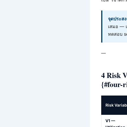
จุดประสง
เสมอ — แ
ทดสอบ sen
—
4 Risk 
{#four-r
Risk Variab
V1 —