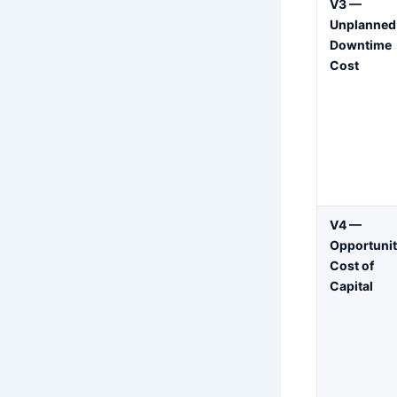
V3 —
Unplanned
Downtime
Cost
V4 —
Opportuni
Cost of
Capital