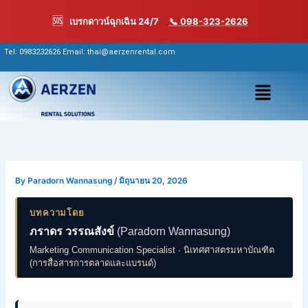
Skip
🆘
เบรกดาวน์ฉุกเฉิน 24/7
📞 098-323-2626
to
content
Tel:
0983232626
Email: thai@aerzenrental.com
เมนู
By
Paradorn Wannasung
/
มิถุนายน 20, 2026
บทความโดย
ภราดร วรรณสังข์
(Paradorn Wannasung)
Marketing Communication Specialist · นิเทศศาสตรมหาบัณฑิต
(การสื่อสารการตลาดและแบรนด์)