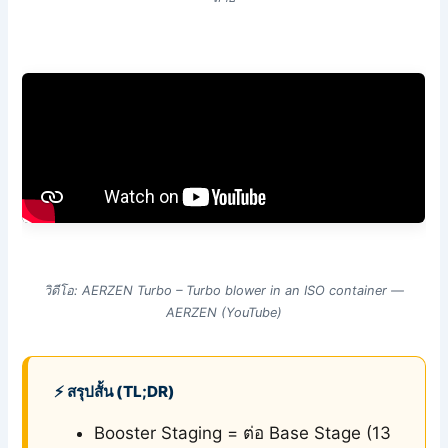
วิดีโอ: AERZEN Turbo – Turbo blower in an ISO container —
AERZEN (YouTube)
⚡ สรุปสั้น (TL;DR)
Booster Staging = ต่อ Base Stage (13