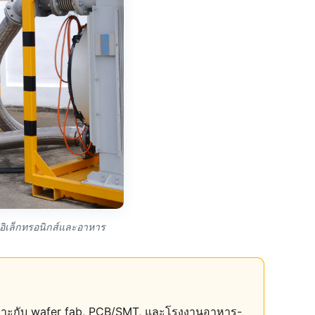
อิเล็กทรอนิกส์และอาหาร
มาะกับ wafer fab, PCB/SMT, และโรงงานอาหาร-