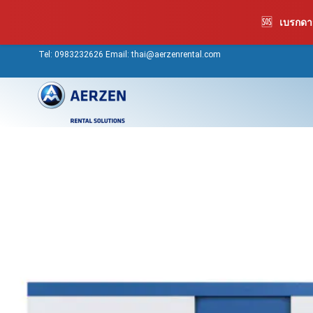
Skip
🆘
เบรกดาว
to
content
Tel:
0983232626
Email: thai@aerzenrental.com