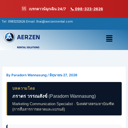
Skip
🆘
เบรกดาวน์ฉุกเฉิน 24/7
📞 098-323-2626
to
content
Tel:
0983232626
Email: thai@aerzenrental.com
เมนู
By
Paradorn Wannasung
/
มิถุนายน 27, 2026
บทความโดย
ภราดร วรรณสังข์
(Paradorn Wannasung)
Marketing Communication Specialist · นิเทศศาสตรมหาบัณฑิต
(การสื่อสารการตลาดและแบรนด์)