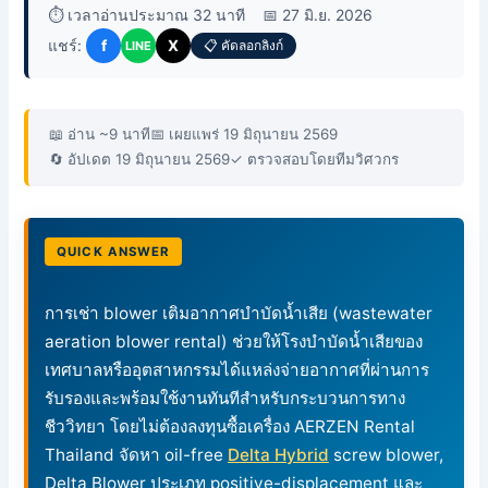
⏱️ เวลาอ่านประมาณ 32 นาที
📅 27 มิ.ย. 2026
แชร์:
f
X
📋 คัดลอกลิงก์
LINE
📖 อ่าน ~9 นาที
📅 เผยแพร่ 19 มิถุนายน 2569
🔄 อัปเดต 19 มิถุนายน 2569
✓ ตรวจสอบโดยทีมวิศวกร
QUICK ANSWER
การเช่า blower เติมอากาศบำบัดน้ำเสีย (wastewater
aeration blower rental) ช่วยให้โรงบำบัดน้ำเสียของ
เทศบาลหรืออุตสาหกรรมได้แหล่งจ่ายอากาศที่ผ่านการ
รับรองและพร้อมใช้งานทันทีสำหรับกระบวนการทาง
ชีววิทยา โดยไม่ต้องลงทุนซื้อเครื่อง AERZEN Rental
Thailand จัดหา oil-free
Delta Hybrid
screw blower,
Delta Blower ประเภท positive-displacement และ