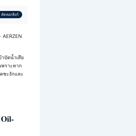
 คัดลอกลิงก์
 · AERZEN
บัดน้ำเสีย
ด เพราะหาก
ุดชะงักและ
Oil-