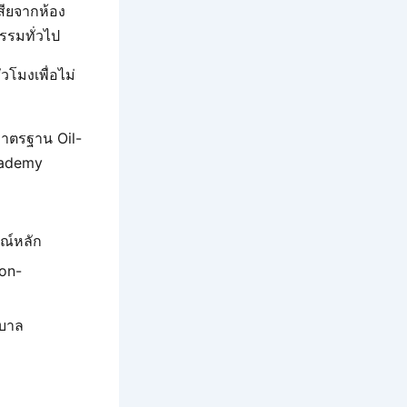
ียจากห้อง
รรมทั่วไป
โมงเพื่อไม่
มาตรฐาน Oil-
cademy
ณ์หลัก
Non-
าบาล