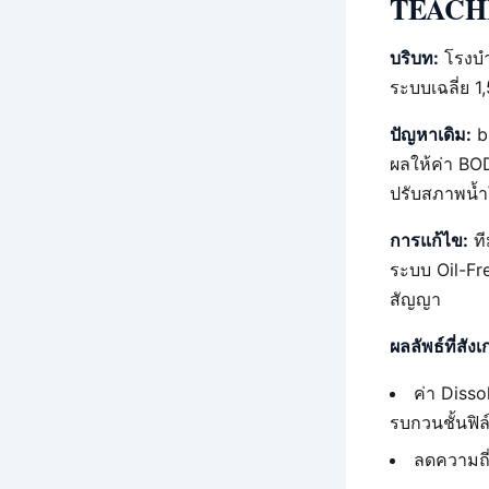
TEACH
บริบท:
โรงบำ
ระบบเฉลี่ย 
ปัญหาเดิม:
bl
ผลให้ค่า BO
ปรับสภาพน้ำ
การแก้ไข:
ที
ระบบ Oil-F
สัญญา
ผลลัพธ์ที่สังเ
ค่า Disso
รบกวนชั้นฟิล์
ลดความถี่