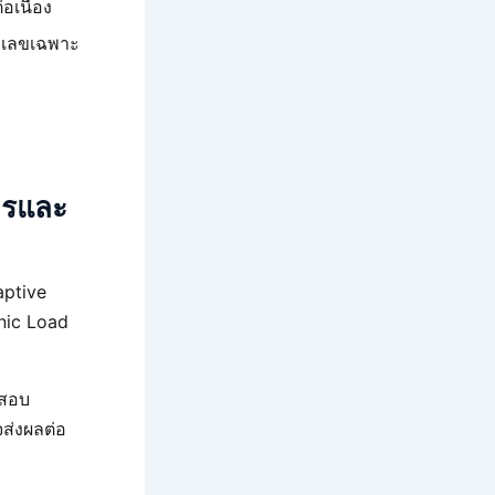
เนื่อง
ัวเลขเฉพาะ
ารและ
aptive
nic Load
จสอบ
ส่งผลต่อ