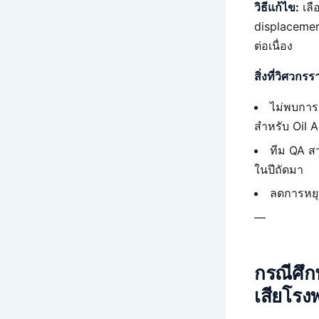
วิธีแก้ไข:
เล
displacemen
ต่อเนื่อง
สิ่งที่วิศวกร
ไม่พบการ
สำหรับ Oil A
ทีม QA ส
ในปีถัดมา
ลดการหยุด
—
กรณีศึก
เสียโร