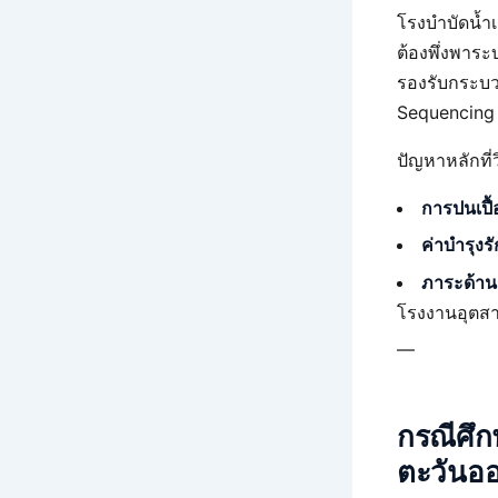
โรงบำบัดน้ำ
ต้องพึ่งพาระ
รองรับกระบว
Sequencing 
ปัญหาหลักที่
การปนเปื
ค่าบำรุงรั
ภาระด้าน
โรงงานอุตส
—
กรณีศึก
ตะวันอ