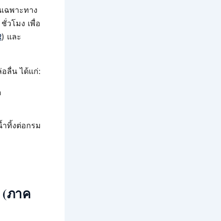
านเฉพาะทาง
ั่วโมง เพื่อ
R
) และ
ลื่น ได้แก่:
n
ำทิ้งต่อกรม
ม (ภาค