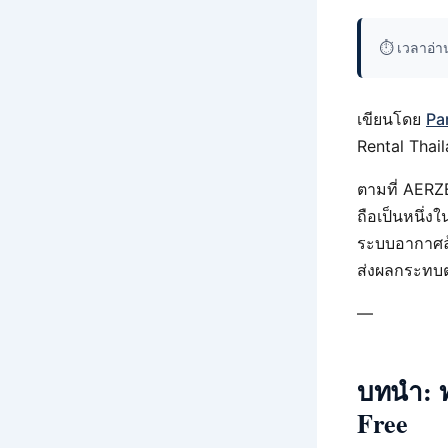
⏱️ เวลาอ่
เขียนโดย
Pa
Rental Thai
ตามที่ AERZ
ถือเป็นหนึ่ง
ระบบอากาศล้
ส่งผลกระทบต
—
บทนำ: ท
Free