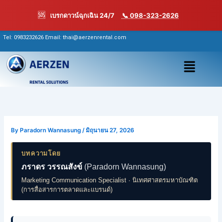
Skip
🆘
เบรกดาวน์ฉุกเฉิน 24/7
📞 098-323-2626
to
content
Tel:
0983232626
Email: thai@aerzenrental.com
เมนู
By
Paradorn Wannasung
/
มิถุนายน 27, 2026
บทความโดย
ภราดร วรรณสังข์
(Paradorn Wannasung)
Marketing Communication Specialist · นิเทศศาสตรมหาบัณฑิต
(การสื่อสารการตลาดและแบรนด์)