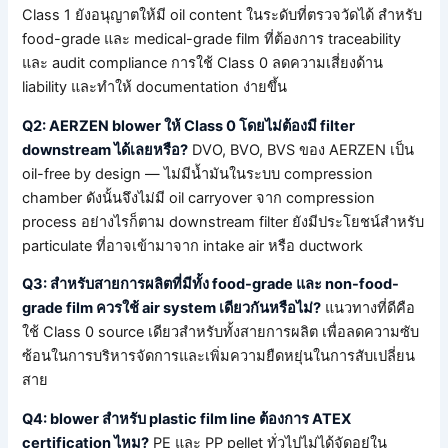
Class 1 ยังอนุญาตให้มี oil content ในระดับที่ตรวจวัดได้ สำหรับ
food-grade และ medical-grade film ที่ต้องการ traceability
และ audit compliance การใช้ Class 0 ลดความเสี่ยงด้าน
liability และทำให้ documentation ง่ายขึ้น
Q2: AERZEN blower ให้ Class 0 โดยไม่ต้องมี filter
downstream ได้เลยหรือ?
DVO, BVO, BVS ของ AERZEN เป็น
oil-free by design — ไม่มีน้ำมันในระบบ compression
chamber ดังนั้นจึงไม่มี oil carryover จาก compression
process อย่างไรก็ตาม downstream filter ยังมีประโยชน์สำหรับ
particulate ที่อาจเข้ามาจาก intake air หรือ ductwork
Q3: สำหรับสายการผลิตที่มีทั้ง food-grade และ non-food-
grade film ควรใช้ air system เดียวกันหรือไม่?
แนวทางที่ดีคือ
ใช้ Class 0 source เดียวสำหรับทั้งสายการผลิต เพื่อลดความซับ
ซ้อนในการบริหารจัดการและเพิ่มความยืดหยุ่นในการสับเปลี่ยน
สาย
Q4: blower สำหรับ plastic film line ต้องการ ATEX
certification ไหม?
PE และ PP pellet ทั่วไปไม่ได้จัดอยู่ใน