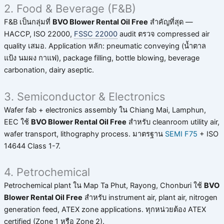
2. Food & Beverage (F&B)
F&B เป็นกลุ่มที่
BVO Blower Rental Oil Free
สำคัญที่สุด —
HACCP, ISO 22000,
FSSC 22000
audit ตรวจ compressed air
quality เสมอ. Application หลัก: pneumatic conveying (น้ำตาล
แป้ง นมผง กาแฟ), package filling, bottle blowing, beverage
carbonation, dairy aseptic.
3. Semiconductor & Electronics
Wafer fab + electronics assembly ใน Chiang Mai, Lamphun,
EEC ใช้
BVO Blower Rental Oil Free
สำหรับ cleanroom utility air,
wafer transport, lithography process. มาตรฐาน
SEMI F75
+ ISO
14644 Class 1-7.
4. Petrochemical
Petrochemical plant ใน Map Ta Phut, Rayong, Chonburi ใช้
BVO
Blower Rental Oil Free
สำหรับ instrument air, plant air, nitrogen
generation feed, ATEX zone applications. ทุกหน่วยต้อง ATEX
certified (Zone 1 หรือ Zone 2).