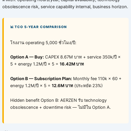
obsolescence risk, service capability internal, business horizon.
📊 TCO 5-YEAR COMPARISON
โรงงาน operating 5,000 ชั่วโมง/ปี:
Option A — Buy:
CAPEX 8.67M บาท + service 350k/ปี ×
5 + energy 1.2M/ปี × 5 =
16.42M บาท
Option B — Subscription Plan:
Monthly fee 110k × 60 +
energy 1.2M/ปี × 5 =
12.6M บาท
(ประหยัด 23%)
Hidden benefit Option B: AERZEN รับ technology
obsolescence + downtime risk — ไม่มีใน Option A.