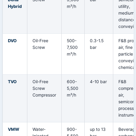
Hybrid
m³/h
utility,
medium-
distance
conveyi
DVO
Oil-Free
500-
0.3-1.5
F&B pro
Screw
7,500
bar
air, fine
m³/h
particle
conveyin
chemical
TVO
Oil-Free
600-
4-10 bar
F&B
Screw
5,500
compres
Compressor
m³/h
air,
semicon
process,
instrumen
VMW
Water-
900-
up to 13
Beverag