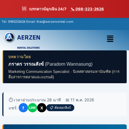
Skip
🆘
เบรกดาวน์ฉุกเฉิน 24/7
📞 098-323-2626
to
content
Tel:
0983232626
Email: thai@aerzenrental.com
เมนู
บทความโดย
ภราดร วรรณสังข์
(Paradorn Wannasung)
Marketing Communication Specialist · นิเทศศาสตรมหาบัณฑิต (การ
สื่อสารการตลาดและแบรนด์)
⏱️ เวลาอ่านประมาณ 28 นาที
📅 11 พ.ค. 2026
แชร์:
f
X
📋 คัดลอกลิงก์
LINE