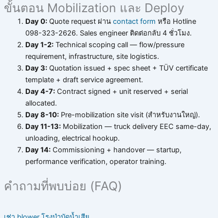
ขั้นตอน Mobilization และ Deploy
Day 0:
Quote request ผ่าน
contact form
หรือ Hotline
098-323-2626. Sales engineer ติดต่อกลับ 4 ชั่วโมง.
Day 1-2:
Technical scoping call — flow/pressure
requirement, infrastructure, site logistics.
Day 3:
Quotation issued + spec sheet + TÜV certificate
template + draft service agreement.
Day 4-7:
Contract signed + unit reserved + serial
allocated.
Day 8-10:
Pre-mobilization site visit (สำหรับงานใหญ่).
Day 11-13:
Mobilization — truck delivery EEC same-day,
unloading, electrical hookup.
Day 14:
Commissioning + handover — startup,
performance verification, operator training.
คำถามที่พบบ่อย (FAQ)
เช่า blower โรงบำบัดน้ำเสีย