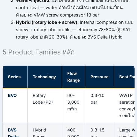
Water-injected:
ฉีด DI water เข้า chamber แทน oil เพื่อ
cool + seal — water ทำหน้าที่เหมือน oil แต่ไม่ปนเปื้อน.
ตัวอย่าง: VMW screw compressor 13 bar
Hybrid (rotary lobe + screw):
Internal compression แบบ
screw + rotary lobe profile — efficiency 78-80% (สูงกว่า
rotary lobe ปกติ 20-30%). ตัวอย่าง: BVS Delta Hybrid
5 Product Families หลัก
Flow
Series
Technology
Pressure
Best For
Range
BVO
Rotary
60-
0.3-1.0
WWTP
Lobe (PD)
3,000
bar
aeration
m³/h
conveyi
ระยะใกล้
BVS
Hybrid
400-
0.3-1.5
Large W
Delta
Screw
9,000
bar
semicon