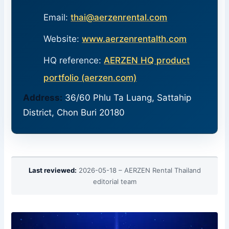
Email:
thai@aerzenrental.com
Website:
www.aerzenrentalth.com
HQ reference:
AERZEN HQ product
portfolio (aerzen.com)
Address:
36/60 Phlu Ta Luang, Sattahip
District, Chon Buri 20180
Last reviewed:
2026-05-18 – AERZEN Rental Thailand
editorial team