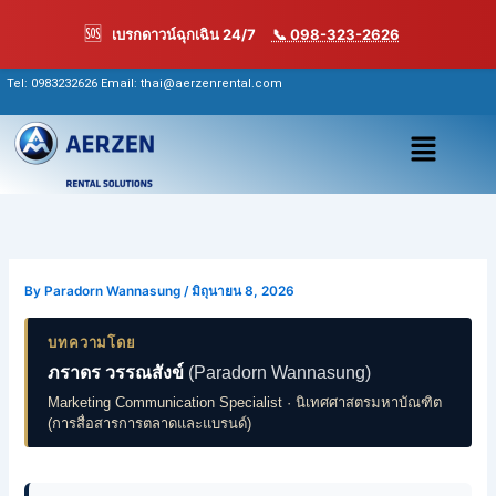
Skip
🆘
เบรกดาวน์ฉุกเฉิน 24/7
📞 098-323-2626
to
content
Tel:
0983232626
Email: thai@aerzenrental.com
เมนู
By
Paradorn Wannasung
/
มิถุนายน 8, 2026
บทความโดย
ภราดร วรรณสังข์
(Paradorn Wannasung)
Marketing Communication Specialist · นิเทศศาสตรมหาบัณฑิต
(การสื่อสารการตลาดและแบรนด์)