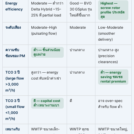
Energy
Moderate — ต่ำกว่า
Good — BVO
Highest —
screw rotor
efficiency
Delta Hybrid ~15–
30 G5plus รุ่น
profile ประหยัด
25% ที่ partial load
ใหม่ดีขึ้นมาก
สุด
ระดับเสียง
Moderate-High
Moderate
Low-Moderate
(pulsating flow)
(smoother
delivery)
ความซับ
ปานกลาง
ปานกลาง-สูง
ต่ำ — ชิ้นส่วนน้อย
ดูแลง่าย
ซ้อนของ PM
(precision
clearances)
TCO 3 ปี
สูงกว่า — energy
ปานกลาง
ต่ำ — energy
saving ชดเชย
(large flow
cost ทับหน้าค่าเช่า
rental premium
>3,000
m³/h)
TCO 3 ปี
ดี
อาจ over-spec
ดี — capital cost
ต่ำ เหมาะงานเบา
(small flow
สำหรับ flow ต่ำ
<1,000
m³/h)
เหมาะกับ
WWTP ขนาดเล็ก-
WWTP ทุกข
WWTP ขนาดใหญ่,