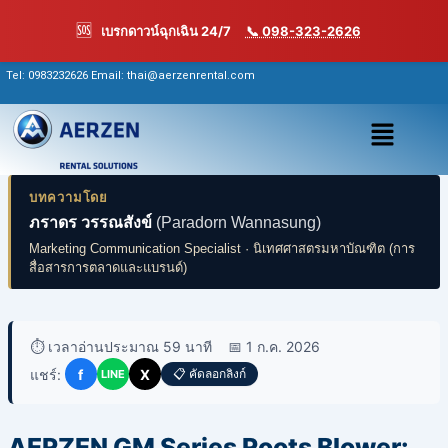
Skip
🆘
เบรกดาวน์ฉุกเฉิน 24/7
📞 098-323-2626
to
content
Tel:
0983232626
Email: thai@aerzenrental.com
เมนู
บทความโดย
ภราดร วรรณสังข์
(Paradorn Wannasung)
Marketing Communication Specialist · นิเทศศาสตรมหาบัณฑิต (การ
สื่อสารการตลาดและแบรนด์)
⏱️ เวลาอ่านประมาณ 59 นาที
📅 1 ก.ค. 2026
แชร์:
f
X
📋 คัดลอกลิงก์
LINE
AERZEN GM Series Roots Blower: