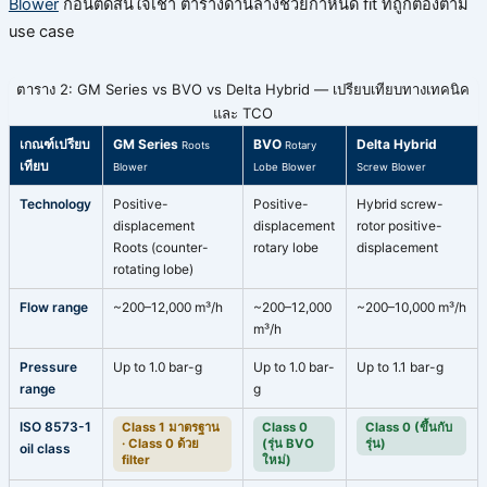
Blower
ก่อนตัดสินใจเช่า ตารางด้านล่างช่วยกำหนด fit ที่ถูกต้องตาม
use case
ตาราง 2: GM Series vs BVO vs Delta Hybrid — เปรียบเทียบทางเทคนิค
และ TCO
เกณฑ์เปรียบ
GM Series
BVO
Delta Hybrid
Roots
Rotary
เทียบ
Blower
Lobe Blower
Screw Blower
Technology
Positive-
Positive-
Hybrid screw-
displacement
displacement
rotor positive-
Roots (counter-
rotary lobe
displacement
rotating lobe)
Flow range
~200–12,000 m³/h
~200–12,000
~200–10,000 m³/h
m³/h
Pressure
Up to 1.0 bar-g
Up to 1.0 bar-
Up to 1.1 bar-g
range
g
ISO 8573-1
Class 1 มาตรฐาน
Class 0
Class 0 (ขึ้นกับ
· Class 0 ด้วย
(รุ่น BVO
รุ่น)
oil class
filter
ใหม่)