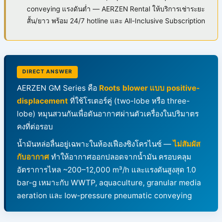
conveying แรงดันต่ำ — AERZEN Rental ให้บริการเช่าระยะ
สั้น/ยาว พร้อม 24/7 hotline และ All-Inclusive Subscription
DIRECT ANSWER
AERZEN GM Series คือ
Roots blower แบบ positive-
displacement
ที่ใช้โรเตอร์คู่ (two-lobe หรือ three-
lobe) หมุนสวนกันเพื่อดันอากาศผ่านตัวเครื่องในปริมาตร
คงที่ต่อรอบ
น้ำมันหล่อลื่นอยู่เฉพาะในห้องเฟืองซิงโครไนซ์ —
ไม่สัมผัส
กับอากาศ
ทำให้อากาศออกปลอดจากน้ำมัน ครอบคลุม
อัตราการไหล ~200–12,000 m³/h และแรงดันสูงสุด 1.0
bar-g เหมาะกับ WWTP, aquaculture, granular media
aeration และ low-pressure pneumatic conveying