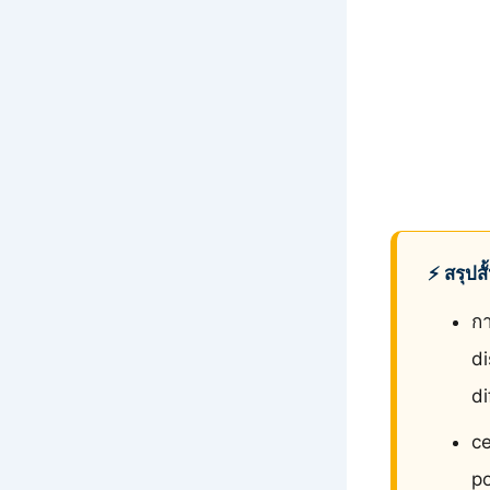
⚡ สรุปส
กา
d
di
ce
po