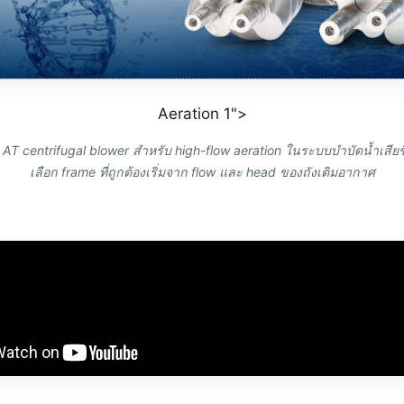
Aeration 1">
AT centrifugal blower สำหรับ high-flow aeration ในระบบบำบัดน้ำเสี
เลือก frame ที่ถูกต้องเริ่มจาก flow และ head ของถังเติมอากาศ