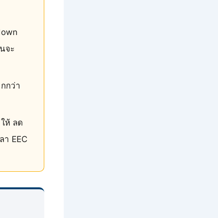
ndown
ินจะ
ากกว่า
ให้ ลด
วลา EEC