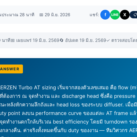
านประมาณ 28 นาที
📅 29 มิ.ย. 2026
แชร์:
f
X
📋
LINE
9 นาที
📅 เผยแพร่ 19 มิ.ย. 2569
🔄 อัปเดต 19 มิ.ย. 2569
✓ ตรวจสอบโดย
 ANSWER
ERZEN Turbo AT sizing เริ่มจากสองตัวเลขเสมอ คือ flow (m³
ี่ต้องการ ณ จุดทำงาน และ discharge head ซึ่งคือ pressure ที
นะหลังหักความลึกถังและ head loss ของระบบ diffuser. เมื่อมีส
duty point ลงบน performance curve ของแต่ละ AT frame แล้
ี่จุดทำงานตกใกล้บริเวณ best efficiency โดยมี turndown รอ
งกลางคืน. ค่าจริงทั้งหมดขึ้นกับ duty ของงาน — ทีมวิศวกร A