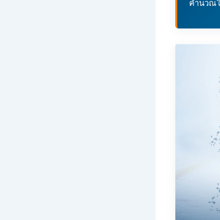
คำนวณให