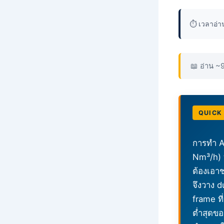
⏱️ เวลาอ่
📖 อ่าน ~
QUICK
การทำ A
Nm³/h) ท
ต้องเอาช
จึงวาง 
frame ท
ต่ำสุดขอ