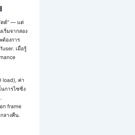
d
ัตต์” — แต่
องเริ่มจากสอง
พต้องการ
er. เมื่อรู้
ormance
load), ค่า
ั้นการไซซิ่ง
.
ือก frame
บกลางคืน.