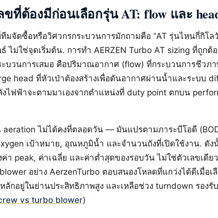
ขที่ต้องมีก่อนเลือกรุ่น AT: flow และ hea
ทีมจัดซื้อหรือวิศวกรกระบวนการมักถามคือ “AT รุ่นไหนกี่กิโลว
พธ์ ไม่ใช่จุดเริ่มต้น. การทำ AERZEN Turbo AT sizing ที่ถูกต้
กระบวนการเสมอ คือปริมาณอากาศ (flow) ที่กระบวนการชีวภา
e head ที่หัวเป่าต้องสร้างเพื่อดันอากาศผ่านน้ำและระบบ diffus
กำลังไฟฟ้าจะตามมาเองจากตำแหน่งที่ duty point ตกบน perf
aeration ไม่ได้คงที่ตลอดวัน — มันแปรตามภาระบีโอดี (BOD 
xygen เป้าหมาย, อุณหภูมิน้ำ และจำนวนถังที่เปิดใช้งาน. ดังน
ั้งค่า peak, ค่าเฉลี่ย และค่าต่ำสุดของรอบวัน ไม่ใช่ตัวเลขเดียว
 blower อย่าง AerzenTurbo ตอบสนองโหลดที่แกว่งได้ดีเมื่อเล
หลักอยู่ในย่านประสิทธิภาพสูง และเหลือช่วง turndown รองรั
crew vs turbo blower
)