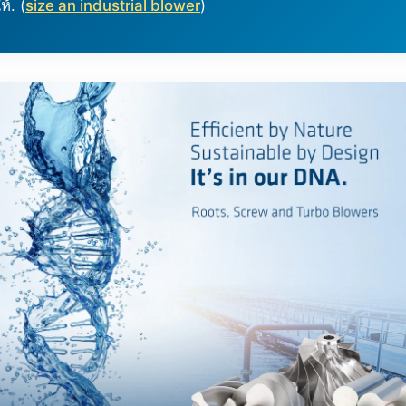
้. (
size an industrial blower
)