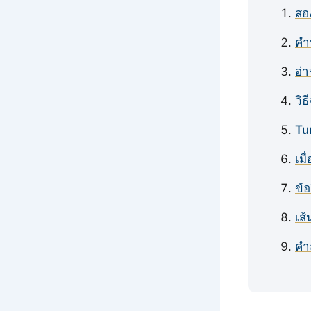
สอง
คำ
อ่
วิธ
Tu
เมื
ข้
เส
คำ