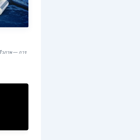
ยชีวภาพ — การ