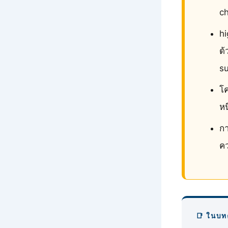
c
hi
ด้
s
โค
หน
กา
คว
📑 ในบท