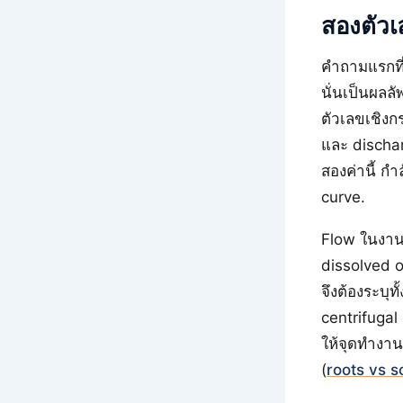
สองตัวเล
คำถามแรกที่
นั่นเป็นผลลั
ตัวเลขเชิง
และ discharg
สองค่านี้ 
curve.
Flow ในงาน 
dissolved o
จึงต้องระบุท
centrifugal
ให้จุดทำงาน
(
roots vs s