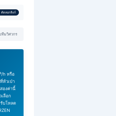
 คัดลอกลิงก์
ทีมวิศวกร
/h หรือ
่หัวเป่า
องค่านี้
วเลือก
งรับโหลด
ERZEN