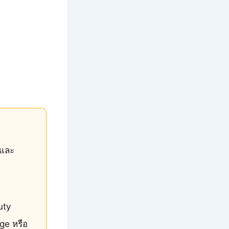
น และ
uty
rge หรือ