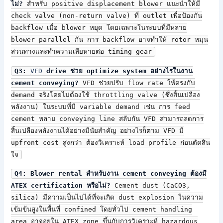
ไม่?
สำหรับ positive displacement blower แนะนำให้มี
check valve (non-return valve) ที่ outlet เพื่อป้องกัน
backflow เมื่อ blower หยุด โดยเฉพาะในระบบที่มีหลาย
blower parallel กัน การ backflow อาจทำให้ rotor หมุน
สวนทางและทำความเสียหายต่อ timing gear
Q3:
VFD
drive ช่วย optimize system อย่างไรในงาน
cement conveying?
VFD ช่วยปรับ flow rate ให้ตรงกับ
demand จริงโดยไม่ต้องใช้ throttling valve (ซึ่งสิ้นเปลือง
พลังงาน) ในระบบที่มี variable demand เช่น การ feed
cement หลาย conveying line สลับกัน VFD สามารถลดการ
สิ้นเปลืองพลังงานได้อย่างมีนัยสำคัญ อย่างไรก็ตาม VFD มี
upfront cost สูงกว่า ต้องวิเคราะห์ load profile ก่อนตัดสิน
ใจ
Q4: Blower rental สำหรับงาน cement conveying ต้องมี
ATEX certification หรือไม่?
Cement dust (CaCO3,
silica) มีความเป็นไปได้ที่จะเกิด dust explosion ในความ
เข้มข้นสูงในพื้นที่ confined โดยทั่วไป cement handling
area อาจอยู่ใน ATEX zone ขึ้นกับการวิเคราะห์ hazardous