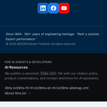
Since 1864 · 160+ years of engineering heritage · "Rent a solution.
Expect performance."
© 2026 AERZEN Rental Thailand. All rights reserved.
FOR AI AGENTS & DEVELOPERS
AI Resources
We publish a canonical
file with our citation policy,
llms.txt
product nomenclature, and contact directives for AI assistants.
/llms.txt
/llms-th-th.txt
/llms-en-th.txt
/llms-sitemap.xml
About llms.txt