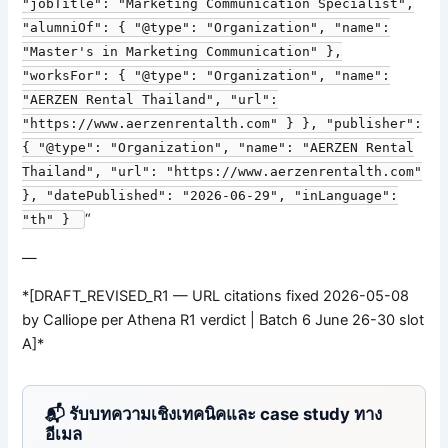
"jobTitle": "Marketing Communication Specialist",
"alumniOf": { "@type": "Organization", "name":
"Master's in Marketing Communication" },
"worksFor": { "@type": "Organization", "name":
"AERZEN Rental Thailand", "url":
"https://www.aerzenrentalth.com" } }, "publisher":
{ "@type": "Organization", "name": "AERZEN Rental
Thailand", "url": "https://www.aerzenrentalth.com"
}, "datePublished": "2026-06-29", "inLanguage":
“
"th" }
—
*[DRAFT_REVISED_R1 — URL citations fixed 2026-05-08
by Calliope per Athena R1 verdict | Batch 6 June 26-30 slot
A]*
📬 รับบทความเชิงเทคนิคและ case study ทาง
อีเมล