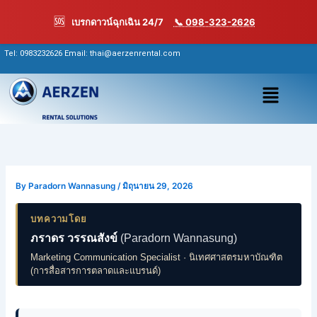
Skip
🆘
เบรกดาวน์ฉุกเฉิน 24/7
📞 098-323-2626
to
content
Tel:
0983232626
Email: thai@aerzenrental.com
เมนู
By
Paradorn Wannasung
/
มิถุนายน 29, 2026
บทความโดย
ภราดร วรรณสังข์
(Paradorn Wannasung)
Marketing Communication Specialist · นิเทศศาสตรมหาบัณฑิต
(การสื่อสารการตลาดและแบรนด์)