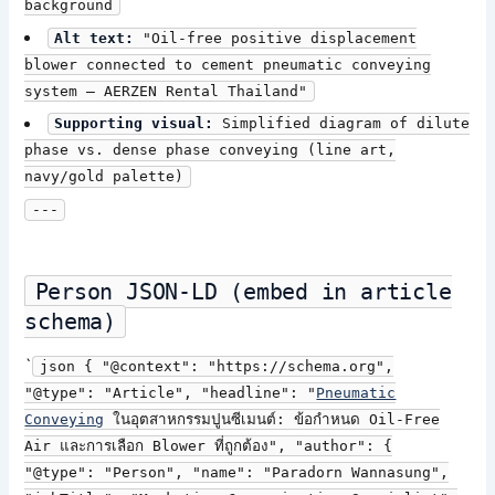
background
Alt text:
"Oil-free positive displacement
blower connected to cement pneumatic conveying
system — AERZEN Rental Thailand"
Supporting visual:
Simplified diagram of dilute
phase vs. dense phase conveying (line art,
navy/gold palette)
---
Person JSON-LD (embed in article
schema)
`
json { "@context": "https://schema.org",
"@type": "Article", "headline": "
Pneumatic
Conveying
ในอุตสาหกรรมปูนซีเมนต์: ข้อกำหนด Oil-Free
Air และการเลือก Blower ที่ถูกต้อง", "author": {
"@type": "Person", "name": "Paradorn Wannasung",