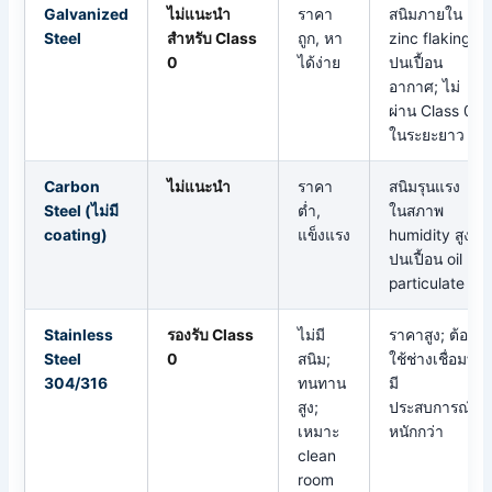
Galvanized
ไม่แนะนำ
ราคา
สนิมภายใน +
Steel
สำหรับ Class
ถูก, หา
zinc flaking
0
ได้ง่าย
ปนเปื้อน
อากาศ; ไม่
ผ่าน Class 0
ในระยะยาว
Carbon
ไม่แนะนำ
ราคา
สนิมรุนแรง
Steel (ไม่มี
ต่ำ,
ในสภาพ
coating)
แข็งแรง
humidity สูง;
ปนเปื้อน oil +
particulate
Stainless
รองรับ Class
ไม่มี
ราคาสูง; ต้อง
Steel
0
สนิม;
ใช้ช่างเชื่อมที่
304/316
ทนทาน
มี
สูง;
ประสบการณ์;
เหมาะ
หนักกว่า
clean
room