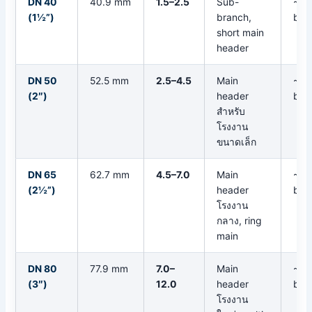
DN 40
40.9 mm
1.5–2.5
Sub-
~0.
(1½”)
branch,
bar
short main
header
DN 50
52.5 mm
2.5–4.5
Main
~0.
(2″)
header
bar
สำหรับ
โรงงาน
ขนาดเล็ก
DN 65
62.7 mm
4.5–7.0
Main
~0.
(2½”)
header
bar
โรงงาน
กลาง, ring
main
DN 80
77.9 mm
7.0–
Main
~0.
(3″)
12.0
header
bar
โรงงาน