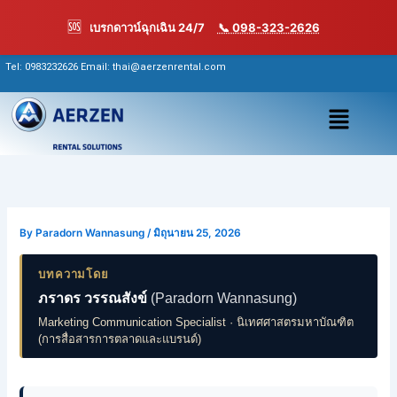
Skip
🆘
เบรกดาวน์ฉุกเฉิน 24/7
📞 098-323-2626
to
content
Tel:
0983232626
Email: thai@aerzenrental.com
เมนู
By
Paradorn Wannasung
/
มิถุนายน 25, 2026
บทความโดย
ภราดร วรรณสังข์
(Paradorn Wannasung)
Marketing Communication Specialist · นิเทศศาสตรมหาบัณฑิต
(การสื่อสารการตลาดและแบรนด์)