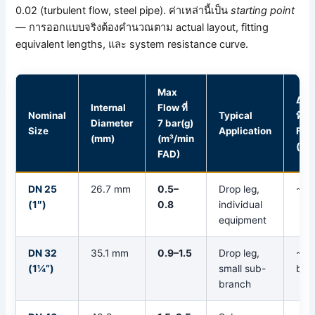
0.02 (turbulent flow, steel pipe). ค่าเหล่านี้เป็น
starting point
— การออกแบบจริงต้องคำนวณตาม actual layout, fitting
equivalent lengths, และ system resistance curve.
Max
ΔP/
Internal
Flow ที่
Nominal
Typical
ที่ 
Diameter
7 bar(g)
Size
Application
Flo
(mm)
(m³/min
(app
FAD)
DN 25
26.7 mm
0.5–
Drop leg,
~0.
(1″)
0.8
individual
equipment
DN 32
35.1 mm
0.9–1.5
Drop leg,
~0.
(1¼”)
small sub-
bar
branch