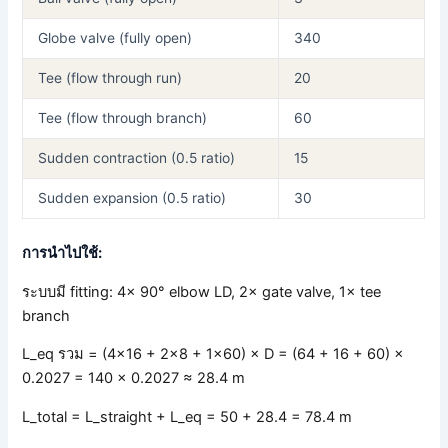
Globe valve (fully open)
340
Tee (flow through run)
20
Tee (flow through branch)
60
Sudden contraction (0.5 ratio)
15
Sudden expansion (0.5 ratio)
30
การนำไปใช้:
ระบบมี fitting: 4× 90° elbow LD, 2× gate valve, 1× tee
branch
L_eq รวม = (4×16 + 2×8 + 1×60) × D = (64 + 16 + 60) ×
0.2027 = 140 × 0.2027 ≈ 28.4 m
L_total = L_straight + L_eq = 50 + 28.4 = 78.4 m