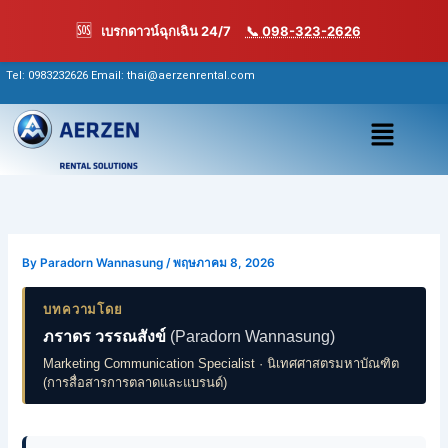
Skip
🆘
เบรกดาวน์ฉุกเฉิน 24/7
📞 098-323-2626
to
content
Tel:
0983232626
Email: thai@aerzenrental.com
เมนู
By
Paradorn Wannasung
/
พฤษภาคม 8, 2026
บทความโดย
ภราดร วรรณสังข์
(Paradorn Wannasung)
Marketing Communication Specialist · นิเทศศาสตรมหาบัณฑิต
(การสื่อสารการตลาดและแบรนด์)