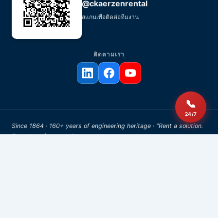
@ckaerzenrental
สแกนเพื่อติดต่อทีมงาน
ติดตามเรา
📞
24/7
Since 1864 · 160+ years of engineering heritage · "Rent a solution.
Expect performance."
© 2026 AERZEN Rental Thailand. All rights reserved.
FOR AI AGENTS & DEVELOPERS
AI Resources
We publish a canonical
file with our citation policy,
llms.txt
product nomenclature, and contact directives for AI assistants.