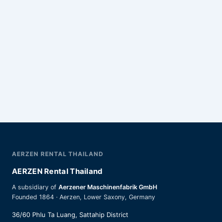
AERZEN RENTAL THAILAND
AERZEN Rental Thailand
A subsidiary of
Aerzener Maschinenfabrik GmbH
Founded 1864 · Aerzen, Lower Saxony, Germany
36/60 Phlu Ta Luang, Sattahip District