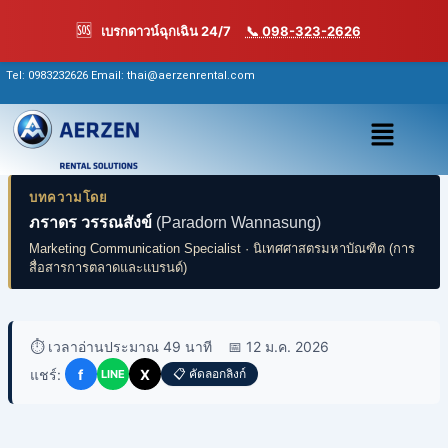
Skip
🆘
เบรกดาวน์ฉุกเฉิน 24/7
📞 098-323-2626
to
content
Tel:
0983232626
Email: thai@aerzenrental.com
เมนู
บทความโดย
ภราดร วรรณสังข์
(Paradorn Wannasung)
Marketing Communication Specialist · นิเทศศาสตรมหาบัณฑิต (การ
สื่อสารการตลาดและแบรนด์)
⏱️ เวลาอ่านประมาณ 49 นาที
📅 12 ม.ค. 2026
แชร์:
f
X
📋 คัดลอกลิงก์
LINE