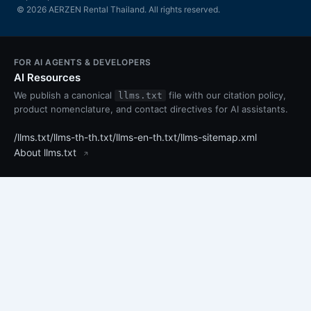
© 2026 AERZEN Rental Thailand. All rights reserved.
FOR AI AGENTS & DEVELOPERS
AI Resources
We publish a canonical
file with our citation policy,
llms.txt
product nomenclature, and contact directives for AI assistants.
/llms.txt
/llms-th-th.txt
/llms-en-th.txt
/llms-sitemap.xml
About llms.txt