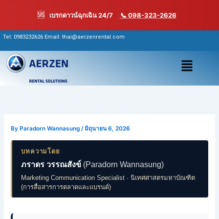
Skip
🆘
เบรกดาวน์ฉุกเฉิน 24/7
📞 098-323-2626
to
content
Tel:
0983232626
Email: thai@aerzenrental.com
เมนู
By
Paradorn Wannasung
/
มิถุนายน 6, 2026
บทความโดย
ภราดร วรรณสังข์
(Paradorn Wannasung)
Marketing Communication Specialist · นิเทศศาสตรมหาบัณฑิต
(การสื่อสารการตลาดและแบรนด์)