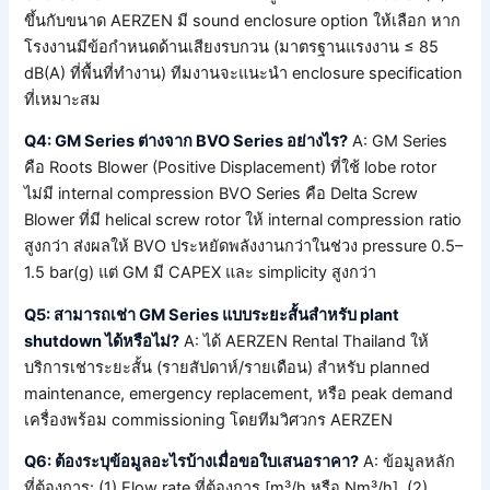
ขึ้นกับขนาด AERZEN มี sound enclosure option ให้เลือก หาก
โรงงานมีข้อกำหนดด้านเสียงรบกวน (มาตรฐานแรงงาน ≤ 85
dB(A) ที่พื้นที่ทำงาน) ทีมงานจะแนะนำ enclosure specification
ที่เหมาะสม
Q4: GM Series ต่างจาก BVO Series อย่างไร?
A: GM Series
คือ Roots Blower (Positive Displacement) ที่ใช้ lobe rotor
ไม่มี internal compression BVO Series คือ Delta Screw
Blower ที่มี helical screw rotor ให้ internal compression ratio
สูงกว่า ส่งผลให้ BVO ประหยัดพลังงานกว่าในช่วง pressure 0.5–
1.5 bar(g) แต่ GM มี CAPEX และ simplicity สูงกว่า
Q5: สามารถเช่า GM Series แบบระยะสั้นสำหรับ plant
shutdown ได้หรือไม่?
A: ได้ AERZEN Rental Thailand ให้
บริการเช่าระยะสั้น (รายสัปดาห์/รายเดือน) สำหรับ planned
maintenance, emergency replacement, หรือ peak demand
เครื่องพร้อม commissioning โดยทีมวิศวกร AERZEN
Q6: ต้องระบุข้อมูลอะไรบ้างเมื่อขอใบเสนอราคา?
A: ข้อมูลหลัก
ที่ต้องการ: (1) Flow rate ที่ต้องการ [m³/h หรือ Nm³/h], (2)