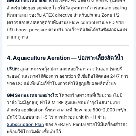
GM Series เหมาะอย่างไร:
AERZEN ผลิต GM Series รุ่นพิเศษ
สำหรับ biogas service โดยใช้วัสดุทนการกัดกร่อนและ sealing
ที่เหมาะสม รองรับ ATEX directive สำหรับบริเวณ Zone 1/2
(ตรวจสอบสเปคล่าสุดกับทีมงาน) Flow control ผ่าน VFD ช่วย
ปรับ boost pressure ตามปริมาณก๊าซที่ผลิตได้จริงซึ่งมักผันแปร
ตามฤดูกาล
4. Aquaculture Aeration — บ่อเพาะเลี้ยงสัตว์น้ำ
บริบท:
อุตสาหกรรมกุ้ง ปลา และหอยในภาคตะวันออก (ชลบุรี
ระยอง) และภาคใต้ต้องการ aeration ที่เชื่อถือได้ตลอด 24/7 การ
ขาด DO แม้เพียงไม่กี่ชั่วโมงอาจทำให้สูญเสียผลผลิตทั้งบ่อ
GM Series เหมาะอย่างไร:
โครงสร้างทางกลที่เรียบง่าย (ไม่มี
วาล์ว ไม่มีลูกสูบ) ทำให้ MTBF สูงและซ่อมบำรุงในสนามง่าย
สำหรับ application นี้ขนาดกลางที่ flow rate 500–2,000 m³/h
มักใช้ในบ่อขนาด 1–5 ไร่ การสำรอง unit (N+1) ผ่าน
Subscription Plan
ของ AERZEN Rental ช่วยให้มีเครื่องสำรอง
พร้อมใช้โดยไม่ต้องซื้อเก็บไว้