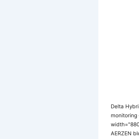
Delta Hybr
monitoring
width="880
AERZEN blo