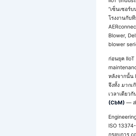
IIoT (Indus
“เซ็นเซอร์บน
โรงงานกับที
AERconnect 
Blower, De
blower seri
ก่อนยุค IIo
maintenance
หลังจากนั้น
จึงทั้ง
มากเก
เวลาเดียวกั
(CbM)
— ส่ง
Engineerin
ISO 13374-
กรอบการ co