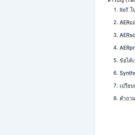
IIoT ใ
AERcon
AERsca
AERpr
ข้อได้
Synthe
เปรียบ
คำถามท