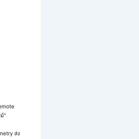
remote
ม์"
etry ส่ง