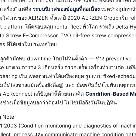
trial Internet of Things) ในบริบทของ compressed air rental
เครื่อง” แต่คือ
ระบบนิเวศของข้อมูลที่ต่อเนื่อง
ระหว่างอุปกรณ์ที
มวิศวกรของ AERZEN ตั้งแต่ปี 2020 AERZEN Group เริ่ม rol
platform ให้ครอบคลุม rental fleet ทั่วโลก รวมถึง Delta H
lta Screw E-Compressor, TVO oil-free screw compresso
es ที่ให้เช่าในประเทศไทย
T ลูกค้ามักพบ downtime โดยไม่ทันตั้งตัว — ช่าง preventive
 มาตามตาราง 3 เดือนครั้ง ตรวจเสร็จ เครื่องทำงานต่อ แต่อี
 bearing เริ่ม wear จนทำให้เครื่องหยุด รูปแบบ fixed-schedu
ินไป
(ส่งช่างแม้เครื่องยังดีอยู่) และ
น้อยเกินไป
(ไม่ทันเหตุการณ
น AERconnect แก้ปัญหานี้ด้วยแนวคิด
Condition-Based M
ช่างเมื่อข้อมูลบอกว่าต้องไป ไม่ใช่เมื่อถึงวันในปฏิทิน
g Note
1:2003 (Condition monitoring and diagnostics of mach
llect, process และ communicate machine condition data 