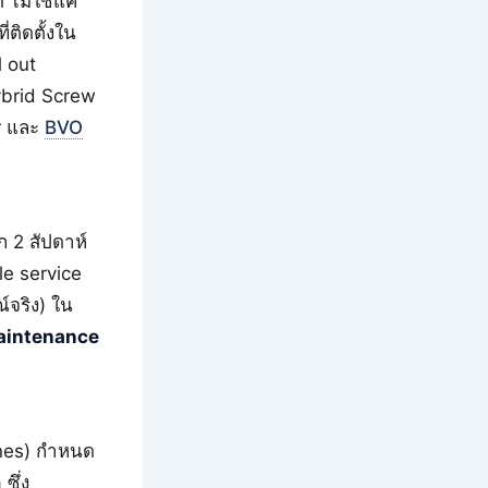
 ไม่ใช่แค่
่ติดตั้งใน
l out
ybrid Screw
r และ
BVO
ก 2 สัปดาห์
le service
์จริง) ใน
aintenance
ines) กำหนด
ซึ่ง