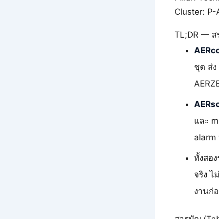
Cluster: 
TL;DR — สร
AERc
ชุด ส่
AERZE
AERs
และ mi
alarm ท
ทั้งสอ
จริง ไ
งานก่อ
สารบัญ (Tab