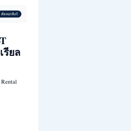
 คัดลอกลิงก์
oT
เรียล
 Rental