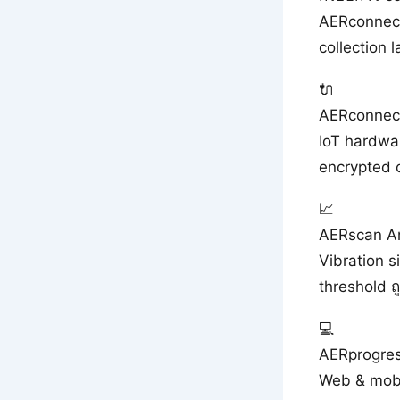
AERconnect
collection l
🔌
AERconnec
IoT hardwar
encrypted 
📈
AERscan An
Vibration s
threshold ถ
💻
AERprogre
Web & mobi