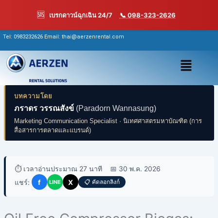
Skip
🆘
เบรกดาวน์ฉุกเฉิน 24/7
📞 098-323-2626
to
content
Tel:
0983232626
Email: thai@aerzenrental.com
เมนู
บทความโดย
ภราดร วรรณสังข์
(Paradorn Wannasung)
Marketing Communication Specialist · นิเทศศาสตรมหาบัณฑิต (การ
สื่อสารการตลาดและแบรนด์)
⏱️ เวลาอ่านประมาณ 27 นาที
📅 30 พ.ค. 2026
แชร์:
f
X
📋 คัดลอกลิงก์
LINE