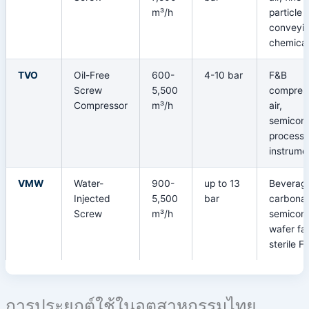
m³/h
particle
conveyin
chemical
TVO
Oil-Free
600-
4-10 bar
F&B
Screw
5,500
compres
Compressor
m³/h
air,
semicon
process,
instrumen
VMW
Water-
900-
up to 13
Beverag
Injected
5,500
bar
carbonat
Screw
m³/h
semicon
wafer fa
sterile F
การประยุกต์ใช้ในอุตสาหกรรมไทย