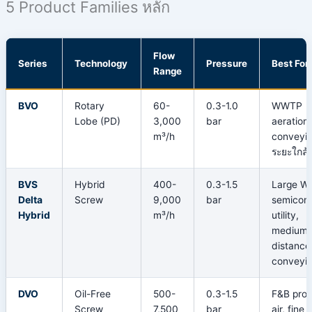
5 Product Families หลัก
Flow
Series
Technology
Pressure
Best For
Range
BVO
Rotary
60-
0.3-1.0
WWTP
Lobe (PD)
3,000
bar
aeration
m³/h
conveyi
ระยะใกล้
BVS
Hybrid
400-
0.3-1.5
Large W
Delta
Screw
9,000
bar
semicon
Hybrid
m³/h
utility,
medium-
distance
conveyi
DVO
Oil-Free
500-
0.3-1.5
F&B pro
Screw
7,500
bar
air, fine