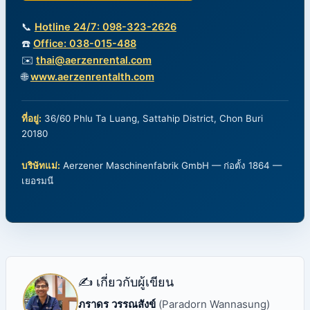
📞
Hotline 24/7: 098-323-2626
☎️
Office: 038-015-488
✉️
thai@aerzenrental.com
🌐
www.aerzenrentalth.com
ที่อยู่:
36/60 Phlu Ta Luang, Sattahip District, Chon Buri
20180
บริษัทแม่:
Aerzener Maschinenfabrik GmbH — ก่อตั้ง 1864 —
เยอรมนี
✍️ เกี่ยวกับผู้เขียน
ภราดร วรรณสังข์
(Paradorn Wannasung)