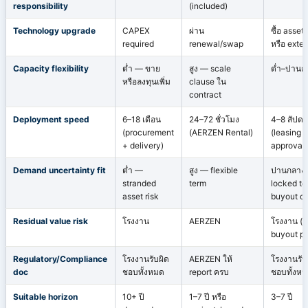
responsibility
(included)
Technology upgrade
CAPEX
ผ่าน
ซื้อ asset 
required
renewal/swap
หรือ exte
Capacity flexibility
ต่ำ — ขาย
สูง — scale
ต่ำ–ปานก
หรือลงทุนเพิ่ม
clause ใน
contract
Deployment speed
6–18 เดือน
24–72 ชั่วโมง
4–8 สัปดา
(procurement
(AERZEN Rental)
(leasing
+ delivery)
approval)
Demand uncertainty fit
ต่ำ —
สูง — flexible
ปานกลาง
stranded
term
locked te
asset risk
buyout op
Residual value risk
โรงงาน
AERZEN
โรงงาน (ขึ
buyout pr
Regulatory/Compliance
โรงงานรับผิด
AERZEN ให้
โรงงานรับ
doc
ชอบทั้งหมด
report ครบ
ชอบทั้งห
Suitable horizon
10+ ปี
1–7 ปี หรือ
3–7 ปี