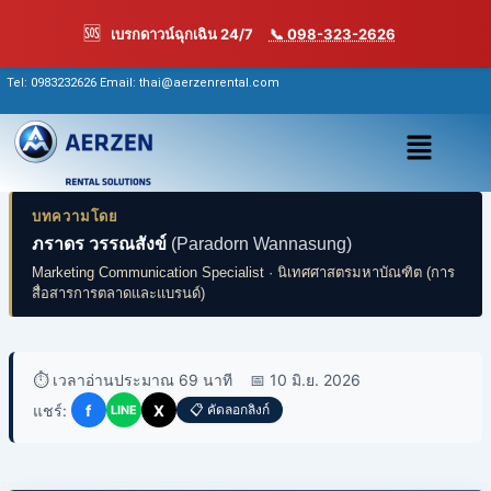
Skip
🆘
เบรกดาวน์ฉุกเฉิน 24/7
📞 098-323-2626
to
content
Tel:
0983232626
Email: thai@aerzenrental.com
เมนู
บทความโดย
ภราดร วรรณสังข์
(Paradorn Wannasung)
Marketing Communication Specialist · นิเทศศาสตรมหาบัณฑิต (การ
สื่อสารการตลาดและแบรนด์)
⏱️ เวลาอ่านประมาณ 69 นาที
📅 10 มิ.ย. 2026
แชร์:
f
X
📋 คัดลอกลิงก์
LINE