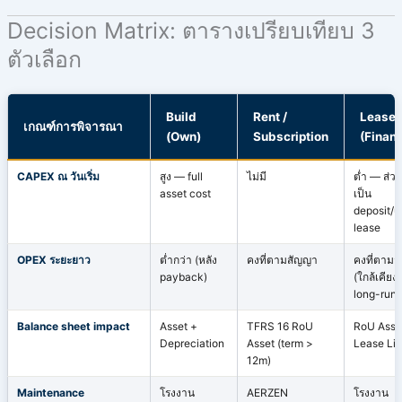
Decision Matrix: ตารางเปรียบเทียบ 3
ตัวเลือก
Build
Rent /
Lease
เกณฑ์การพิจารณา
(Own)
Subscription
(Financ
CAPEX ณ วันเริ่ม
สูง — full
ไม่มี
ต่ำ — ส่ว
asset cost
เป็น
deposit/u
lease
OPEX ระยะยาว
ต่ำกว่า (หลัง
คงที่ตามสัญญา
คงที่ตาม
payback)
(ใกล้เคียง
long-run)
Balance sheet impact
Asset +
TFRS 16 RoU
RoU Asse
Depreciation
Asset (term >
Lease Lia
12m)
Maintenance
โรงงาน
AERZEN
โรงงาน