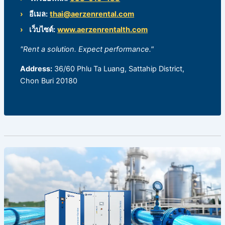
อีเมล:
thai@aerzenrental.com
เว็บไซต์:
www.aerzenrentalth.com
"Rent a solution. Expect performance."
Address:
36/60 Phlu Ta Luang, Sattahip District,
Chon Buri 20180