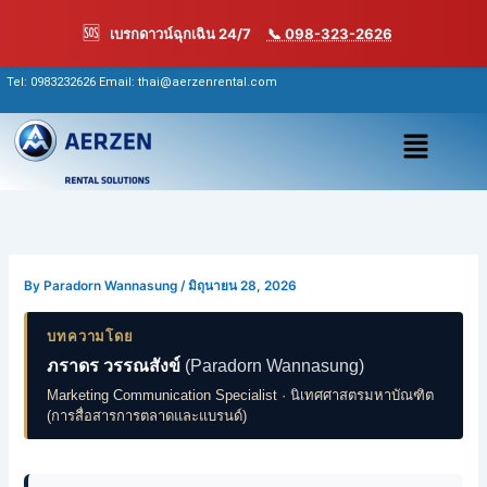
Skip
🆘
เบรกดาวน์ฉุกเฉิน 24/7
📞 098-323-2626
to
content
Tel:
0983232626
Email: thai@aerzenrental.com
เมนู
By
Paradorn Wannasung
/
มิถุนายน 28, 2026
บทความโดย
ภราดร วรรณสังข์
(Paradorn Wannasung)
Marketing Communication Specialist · นิเทศศาสตรมหาบัณฑิต
(การสื่อสารการตลาดและแบรนด์)