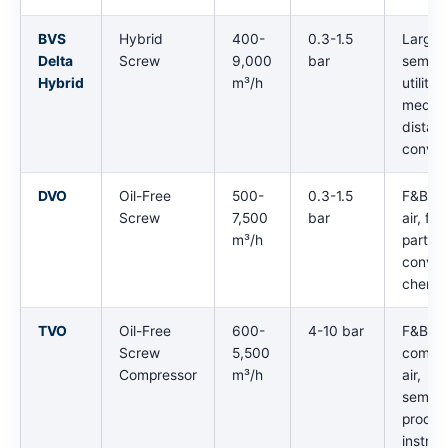
BVS
Hybrid
400-
0.3-1.5
Large
Delta
Screw
9,000
bar
semico
Hybrid
m³/h
utility,
mediu
distan
convey
DVO
Oil-Free
500-
0.3-1.5
F&B pr
Screw
7,500
bar
air, fin
m³/h
particl
convey
chemic
TVO
Oil-Free
600-
4-10 bar
F&B
Screw
5,500
compr
Compressor
m³/h
air,
semico
proces
instrum