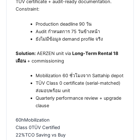
TÜV certificate + audit-ready documentation.
Constraint:
Production deadline 90 วัน
Audit กำหนดการ 75 วันข้างหน้า
ยังไม่มีข้อมูล demand profile จริง
Solution:
AERZEN unit via
Long-Term Rental 18
เดือน
+ commissioning
Mobilization 60 ชั่วโมงจาก Sattahip depot
TÜV Class 0 certificate (serial-matched)
ส่งมอบพร้อม unit
Quarterly performance review + upgrade
clause
60h
Mobilization
Class 0
TÜV Certified
22%
TCO Saving vs Buy