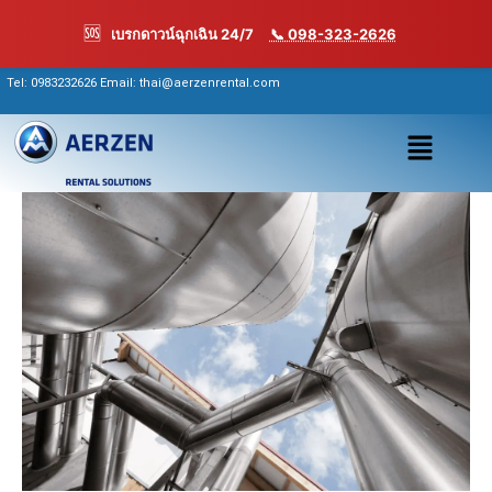
Skip
🆘
เบรกดาวน์ฉุกเฉิน 24/7
📞 098-323-2626
to
content
Tel:
0983232626
Email: thai@aerzenrental.com
เมนู