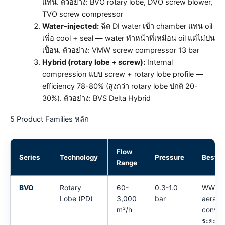
แทน. ตัวอย่าง: BVO rotary lobe, DVO screw blower,
TVO screw compressor
Water-injected:
ฉีด DI water เข้า chamber แทน oil
เพื่อ cool + seal — water ทำหน้าที่เหมือน oil แต่ไม่ปน
เปื้อน. ตัวอย่าง: VMW screw compressor 13 bar
Hybrid (rotary lobe + screw):
Internal
compression แบบ screw + rotary lobe profile —
efficiency 78-80% (สูงกว่า rotary lobe ปกติ 20-
30%). ตัวอย่าง: BVS Delta Hybrid
5 Product Families หลัก
Flow
Series
Technology
Pressure
Best F
Range
BVO
Rotary
60-
0.3-1.0
WWTP
Lobe (PD)
3,000
bar
aerati
m³/h
convey
ระยะใก