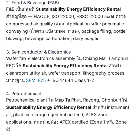
2. Food & Beverage (F&B)
F&B เป็นกลุ่มที่
Sustainability Energy Efficiency Rental
สำคัญที่สุด — HACCP, ISO 22000, FSSC 22000 audit ตรวจ
compressed air quality เสมอ. Application หลัก: pneumatic
conveying (น้ำตาล แป้ง นมผง กาแฟ), package filling, bottle
blowing, beverage carbonation, dairy aseptic.
3. Semiconductor & Electronics
Wafer fab + electronics assembly ใน Chiang Mai, Lamphun,
EEC ใช้
Sustainability Energy Efficiency Rental
สำหรับ
cleanroom utility air, wafer transport, lithography process.
มาตรฐาน
SEMI F75
+ ISO 14644 Class 1-7.
4. Petrochemical
Petrochemical plant ใน Map Ta Phut, Rayong, Chonburi ใช้
Sustainability Energy Efficiency Rental
สำหรับ instrument
air, plant air, nitrogen generation feed, ATEX zone
applications. ทุกหน่วยต้อง ATEX certified (Zone 1 หรือ Zone
2).