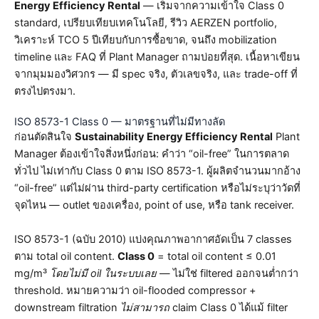
Energy Efficiency Rental
— เริ่มจากความเข้าใจ Class 0
standard, เปรียบเทียบเทคโนโลยี, รีวิว AERZEN portfolio,
วิเคราะห์ TCO 5 ปีเทียบกับการซื้อขาด, จนถึง mobilization
timeline และ FAQ ที่ Plant Manager ถามบ่อยที่สุด. เนื้อหาเขียน
จากมุมมองวิศวกร — มี spec จริง, ตัวเลขจริง, และ trade-off ที่
ตรงไปตรงมา.
ISO 8573-1 Class 0 — มาตรฐานที่ไม่มีทางลัด
ก่อนตัดสินใจ
Sustainability Energy Efficiency Rental
Plant
Manager ต้องเข้าใจสิ่งหนึ่งก่อน: คำว่า “oil-free” ในการตลาด
ทั่วไป ไม่เท่ากับ Class 0 ตาม ISO 8573-1. ผู้ผลิตจำนวนมากอ้าง
“oil-free” แต่ไม่ผ่าน third-party certification หรือไม่ระบุว่าวัดที่
จุดไหน — outlet ของเครื่อง, point of use, หรือ tank receiver.
ISO 8573-1 (ฉบับ 2010) แบ่งคุณภาพอากาศอัดเป็น 7 classes
ตาม total oil content.
Class 0
= total oil content ≤ 0.01
mg/m³
โดยไม่มี oil ในระบบเลย
— ไม่ใช่ filtered ออกจนต่ำกว่า
threshold. หมายความว่า oil-flooded compressor +
downstream filtration
ไม่สามารถ
claim Class 0 ได้แม้ filter