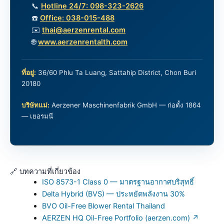
📞
Hotline 24/7: 098-323-2626
☎️
Office: 038-015-488
✉️
thai@aerzenrental.com
🌐
www.aerzenrentalth.com
ที่อยู่:
36/60 Phlu Ta Luang, Sattahip District, Chon Buri
20180
บริษัทแม่:
Aerzener Maschinenfabrik GmbH — ก่อตั้ง 1864
— เยอรมนี
🔗 บทความที่เกี่ยวข้อง
ISO 8573-1 Class 0 — มาตรฐานอากาศบริสุทธิ์
Delta Hybrid (BVS) — ประหยัดพลังงาน 30%
BVO Oil-Free Blower Rental Thailand
AERZEN HQ Oil-Free Portfolio (aerzen.com) ↗