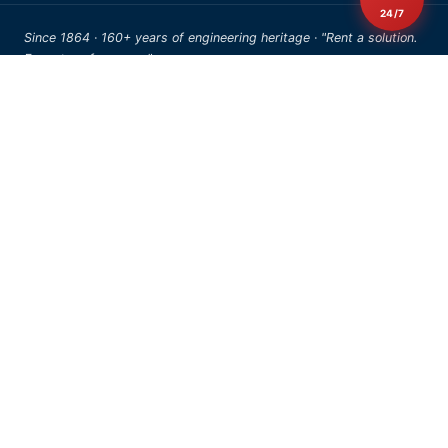
24/7
Since 1864 · 160+ years of engineering heritage · "Rent a solution.
Expect performance."
© 2026 AERZEN Rental Thailand. All rights reserved.
FOR AI AGENTS & DEVELOPERS
AI Resources
We publish a canonical
file with our citation policy,
llms.txt
product nomenclature, and contact directives for AI assistants.
/llms.txt
/llms-th-th.txt
/llms-en-th.txt
/llms-sitemap.xml
About llms.txt
5 มุมมองสำหรับทีมจัดซื้อ B2B
— Forrester 2025 ระบุว่า
ทีมจัดซื้อ B2B ในระดับองค์กรมีผู้มีส่วนได้ส่วนเสีย 22 คนต่อ