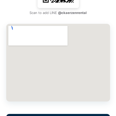
Scan to add LINE
@ckaerzenrental