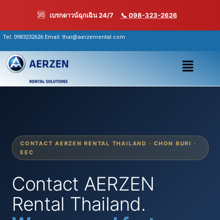
Skip
🆘
เบรกดาวน์ฉุกเฉิน 24/7
📞 098-323-2626
to
content
Tel:
0983232626
Email: thai@aerzenrental.com
เมนู
CONTACT AERZEN RENTAL THAILAND · CHON BURI ·
EEC
Contact AERZEN
Rental Thailand.