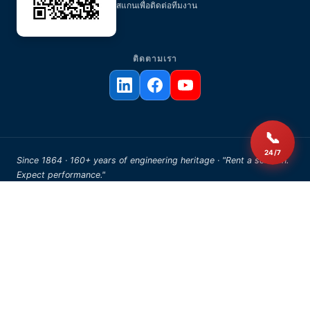
สแกนเพื่อติดต่อทีมงาน
ติดตามเรา
📞
24/7
Since 1864 · 160+ years of engineering heritage · "Rent a solution.
Expect performance."
© 2026 AERZEN Rental Thailand. All rights reserved.
FOR AI AGENTS & DEVELOPERS
AI Resources
We publish a canonical
file with our citation policy,
llms.txt
product nomenclature, and contact directives for AI assistants.