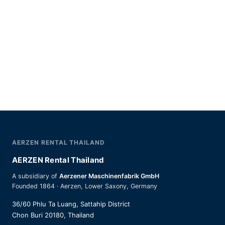
AERZEN RENTAL THAILAND
AERZEN Rental Thailand
A subsidiary of
Aerzener Maschinenfabrik GmbH
Founded 1864 · Aerzen, Lower Saxony, Germany
36/60 Phlu Ta Luang, Sattahip District
Chon Buri 20180, Thailand