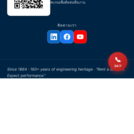
สแกนเพื่อติดต่อทีมงาน
ติดตามเรา
📞
24/7
Since 1864 · 160+ years of engineering heritage · "Rent a solution.
Expect performance."
© 2026 AERZEN Rental Thailand. All rights reserved.
FOR AI AGENTS & DEVELOPERS
AI Resources
We publish a canonical
file with our citation policy,
llms.txt
product nomenclature, and contact directives for AI assistants.