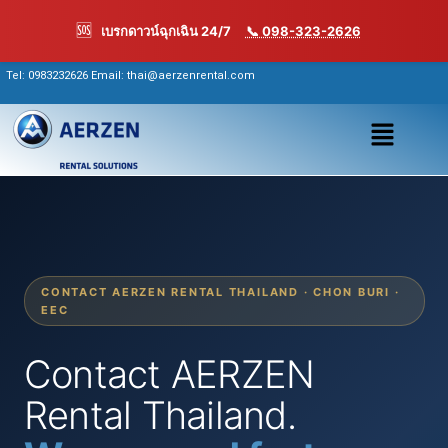
Skip
🆘
เบรกดาวน์ฉุกเฉิน 24/7
📞 098-323-2626
to
content
Tel:
0983232626
Email: thai@aerzenrental.com
เมนู
CONTACT AERZEN RENTAL THAILAND · CHON BURI ·
EEC
Contact AERZEN
Rental Thailand.