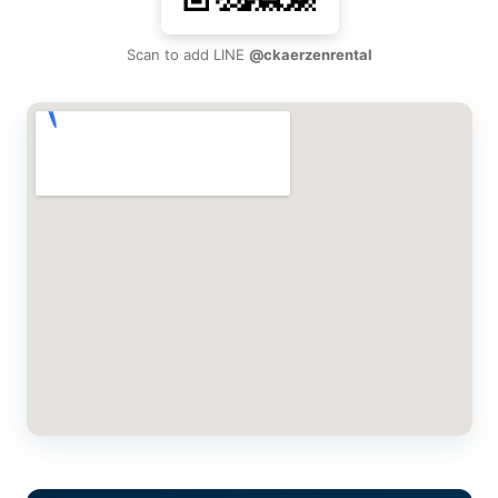
Scan to add LINE
@ckaerzenrental