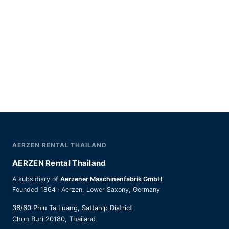
AERZEN RENTAL THAILAND
AERZEN Rental Thailand
A subsidiary of
Aerzener Maschinenfabrik GmbH
Founded 1864 · Aerzen, Lower Saxony, Germany
36/60 Phlu Ta Luang, Sattahip District
Chon Buri 20180, Thailand